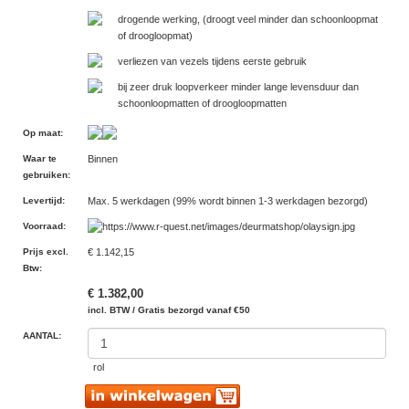
drogende werking, (droogt veel minder dan schoonloopmat
of droogloopmat)
verliezen van vezels tijdens eerste gebruik
bij zeer druk loopverkeer minder lange levensduur dan
schoonloopmatten of droogloopmatten
Op maat
:
Waar te
Binnen
gebruiken
:
Levertijd
:
Max. 5 werkdagen (99% wordt binnen 1-3 werkdagen bezorgd)
Voorraad
:
Prijs excl.
€ 1.142,15
Btw
:
€ 1.382,00
incl. BTW / Gratis bezorgd vanaf €50
AANTAL:
rol