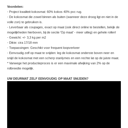
Voordelen:
- Project kwaliteit kokosmat: 60% kokos 40% pvc rug.
- De kokosmat die zowel binnen als buiten (wanneer deze droog ligt en niet in de
volle zon) te gebruiken is.
- Leverbaar als coupages, exact op maat (ook direct online te bestellen, bekijk de
mogelijkheden hierboven, bij de sectie 'Op maat' - meer uitleg) en gehele rollen!
- Gewicht: +/- 3,3 kg per m2
- Dikte: cira 17/18 mm
- Toepassingen: Geschikt voor frequent loopverkeer
- Eenvoudig zelf op maat te snijden: leg de kokosmat onderste boven neer en
snijd de kokosmat met een scherp stanlymes en een rechte lat op de juiste maat.
* Vanwege het productieproces is er een maximale afwijking van 2% op de
rolbreedte mogelijk.
UW DEURMAT ZELF EENVOUDIG OP MAAT SNIJDEN?