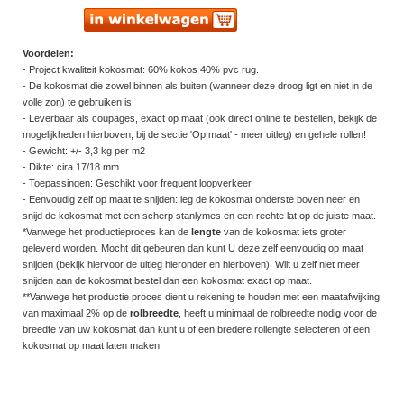
Voordelen:
- Project kwaliteit kokosmat: 60% kokos 40% pvc rug.
- De kokosmat die zowel binnen als buiten (wanneer deze droog ligt en niet in de
volle zon) te gebruiken is.
- Leverbaar als coupages, exact op maat (ook direct online te bestellen, bekijk de
mogelijkheden hierboven, bij de sectie 'Op maat' - meer uitleg) en gehele rollen!
- Gewicht: +/- 3,3 kg per m2
- Dikte: cira 17/18 mm
- Toepassingen: Geschikt voor frequent loopverkeer
- Eenvoudig zelf op maat te snijden: leg de kokosmat onderste boven neer en
snijd de kokosmat met een scherp stanlymes en een rechte lat op de juiste maat.
*Vanwege het productieproces kan de
lengte
van de kokosmat iets groter
geleverd worden. Mocht dit gebeuren dan kunt U deze zelf eenvoudig op maat
snijden (bekijk hiervoor de uitleg hieronder en hierboven). Wilt u zelf niet meer
snijden aan de kokosmat bestel dan een kokosmat exact op maat.
**Vanwege het productie proces dient u rekening te houden met een maatafwijking
van maximaal 2% op de
rolbreedte
, heeft u minimaal de rolbreedte nodig voor de
breedte van uw kokosmat dan kunt u of een bredere rollengte selecteren of een
kokosmat op maat laten maken.