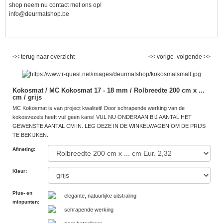
shop neem nu contact met ons op!
info@deurmatshop.be
<< terug naar overzicht
<< vorige
volgende >>
Kokosmat / MC Kokosmat 17 - 18 mm / Rolbreedte 200 cm x ...
cm / grijs
MC Kokosmat is van project kwaliteit! Door schrapende werking van de
kokosvezels heeft vuil geen kans! VUL NU ONDERAAN BIJ AANTAL HET
GEWENSTE AANTAL CM IN. LEG DEZE IN DE WINKELWAGEN OM DE PRIJS
TE BEKIJKEN.
Afmeting
:
Kleur
:
Plus- en
elegante, natuurlijke uitstraling
minpunten
:
schrapende werking