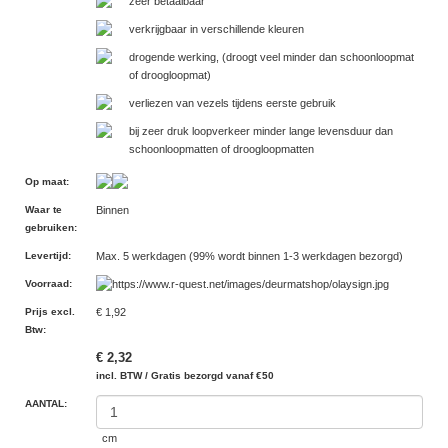
zeer betaalbaar
verkrijgbaar in verschillende kleuren
drogende werking, (droogt veel minder dan schoonloopmat
of droogloopmat)
verliezen van vezels tijdens eerste gebruik
bij zeer druk loopverkeer minder lange levensduur dan
schoonloopmatten of droogloopmatten
Op maat
:
Waar te
Binnen
gebruiken
:
Levertijd
:
Max. 5 werkdagen (99% wordt binnen 1-3 werkdagen bezorgd)
Voorraad
:
Prijs excl.
€ 1,92
Btw
:
€ 2,32
incl. BTW / Gratis bezorgd vanaf €50
AANTAL:
cm