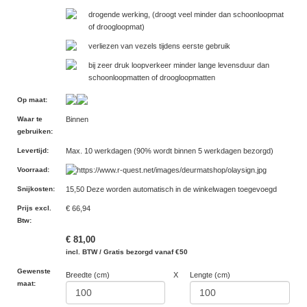
drogende werking, (droogt veel minder dan schoonloopmat
of droogloopmat)
verliezen van vezels tijdens eerste gebruik
bij zeer druk loopverkeer minder lange levensduur dan
schoonloopmatten of droogloopmatten
Op maat
:
Waar te
Binnen
gebruiken
:
Levertijd
:
Max. 10 werkdagen (90% wordt binnen 5 werkdagen bezorgd)
Voorraad
:
Snijkosten
:
15,50 Deze worden automatisch in de winkelwagen toegevoegd
Prijs excl.
€ 66,94
Btw
:
€ 81,00
incl. BTW / Gratis bezorgd vanaf €50
Gewenste
Breedte (cm)
X
Lengte (cm)
maat: