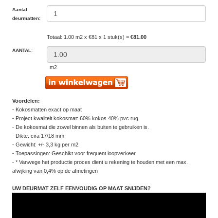
Aantal
deurmatten:
Totaal: 1.00 m2 x €81 x 1 stuk(s) =
€81.00
AANTAL:
m2
Voordelen:
- Kokosmatten exact op maat
- Project kwaliteit kokosmat: 60% kokos 40% pvc rug.
- De kokosmat die zowel binnen als buiten te gebruiken is.
- Dikte: cira 17/18 mm
- Gewicht: +/- 3,3 kg per m2
- Toepassingen: Geschikt voor frequent loopverkeer
- * Vanwege het productie proces dient u rekening te houden met een max.
afwijking van 0,4% op de afmetingen
UW DEURMAT ZELF EENVOUDIG OP MAAT SNIJDEN?