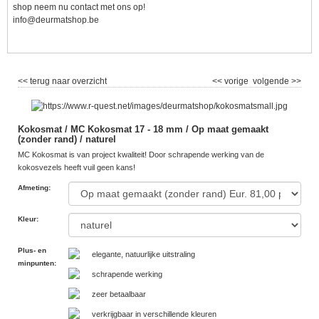
shop neem nu contact met ons op!
info@deurmatshop.be
<< terug naar overzicht
<< vorige
volgende >>
Kokosmat / MC Kokosmat 17 - 18 mm / Op maat gemaakt
(zonder rand) / naturel
MC Kokosmat is van project kwaliteit! Door schrapende werking van de
kokosvezels heeft vuil geen kans!
Afmeting
:
Kleur
:
Plus- en
elegante, natuurlijke uitstraling
minpunten
:
schrapende werking
zeer betaalbaar
verkrijgbaar in verschillende kleuren