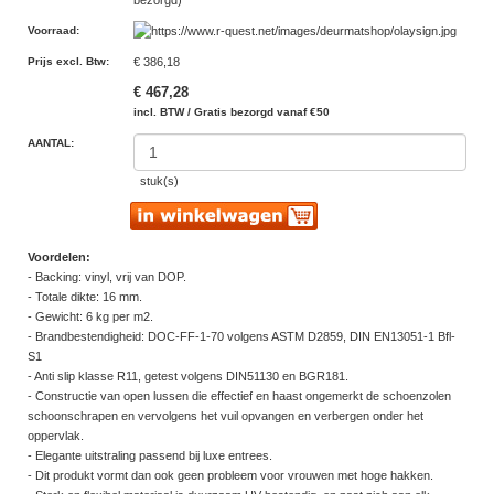
bezorgd)
Voorraad
:
Prijs excl. Btw
:
€ 386,18
€ 467,28
incl. BTW / Gratis bezorgd vanaf €50
AANTAL:
stuk(s)
Voordelen:
- Backing: vinyl, vrij van DOP.
- Totale dikte: 16 mm.
- Gewicht: 6 kg per m2.
- Brandbestendigheid: DOC-FF-1-70 volgens ASTM D2859, DIN EN13051-1 Bfl-
S1
- Anti slip klasse R11, getest volgens DIN51130 en BGR181.
- Constructie van open lussen die effectief en haast ongemerkt de schoenzolen
schoonschrapen en vervolgens het vuil opvangen en verbergen onder het
oppervlak.
- Elegante uitstraling passend bij luxe entrees.
- Dit produkt vormt dan ook geen probleem voor vrouwen met hoge hakken.