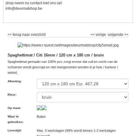
shop neem nu contact met ons op!
info@deurmatshop.be
<< terug naar overzicht
<< vorige
volgende >>
Spaghettimat / Citi 16mm / 120 cm x 180 cm / bruin
Spaghettimat gemaakt van 100% pvc zorgt ervoor dat vuil en vocht van de
schoenen wordt gescrapt en niet meegenomen worden in je huis / kantoor /
winkel.
Afmeting
:
Kleur
:
Op maat
:
Waar te
Buiten
gebruiken
:
Levertijd
:
Max. 5 werkdagen (99% wordt binnen 1-2 werkdagen