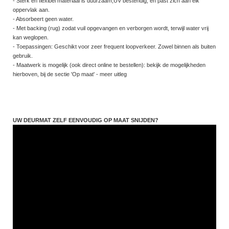
- Sterk en flexibel materiaal is duurzaam,UV bestendig, en past zich aan elk
oppervlak aan.
- Absorbeert geen water.
- Met backing (rug) zodat vuil opgevangen en verborgen wordt, terwijl water vrij
kan weglopen.
- Toepassingen: Geschikt voor zeer frequent loopverkeer. Zowel binnen als buiten
gebruik.
- Maatwerk is mogelijk (ook direct online te bestellen): bekijk de mogelijkheden
hierboven, bij de sectie 'Op maat' - meer uitleg
UW DEURMAT ZELF EENVOUDIG OP MAAT SNIJDEN?