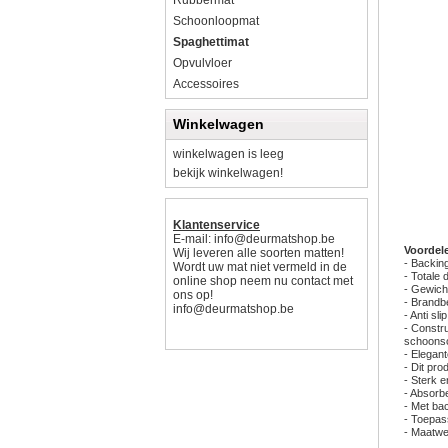
Rubbermat
Schoonloopmat
Spaghettimat
Opvulvloer
Accessoires
Winkelwagen
winkelwagen is leeg
bekijk winkelwagen!
Klantenservice
E-mail:
info@deurmatshop.be
Voordel
Wij leveren alle soorten matten!
- Backing
Wordt uw mat niet vermeld in de
- Totale 
online shop neem nu contact met
- Gewich
ons op!
- Brandb
info@deurmatshop.be
- Anti s
- Constr
schoonsc
- Elegant
- Dit pr
- Sterk e
- Absorb
- Met bac
- Toepas
- Maatwer