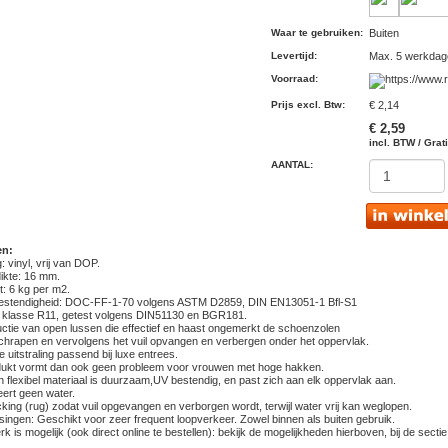
Waar te gebruiken
:
Buiten
Levertijd
:
Max. 5 werkdag
Voorraad
:
Prijs excl. Btw
:
€ 2,14
€ 2,59
incl. BTW / Grat
AANTAL:
en:
: vinyl, vrij van DOP.
dikte: 16 mm.
t: 6 kg per m2.
estendigheid: DOC-FF-1-70 volgens ASTM D2859, DIN EN13051-1 Bfl-S1
lip klasse R11, getest volgens DIN51130 en BGR181.
uctie van open lussen die effectief en haast ongemerkt de schoenzolen
hrapen en vervolgens het vuil opvangen en verbergen onder het oppervlak.
e uitstraling passend bij luxe entrees.
odukt vormt dan ook geen probleem voor vrouwen met hoge hakken.
n flexibel materiaal is duurzaam,UV bestendig, en past zich aan elk oppervlak aan.
eert geen water.
king (rug) zodat vuil opgevangen en verborgen wordt, terwijl water vrij kan weglopen.
singen: Geschikt voor zeer frequent loopverkeer. Zowel binnen als buiten gebruik.
k is mogelijk (ook direct online te bestellen): bekijk de mogelijkheden hierboven, bij de sectie