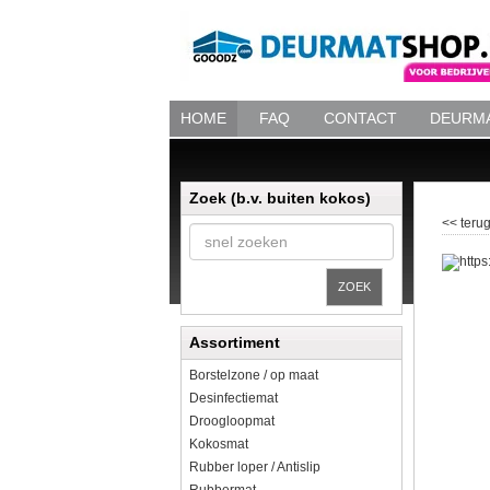
HOME
FAQ
CONTACT
DEURMA
Zoek (b.v. buiten kokos)
<< terug
ZOEK
Assortiment
Borstelzone / op maat
Desinfectiemat
Droogloopmat
Kokosmat
Rubber loper / Antislip