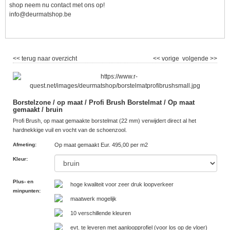
shop neem nu contact met ons op!
info@deurmatshop.be
<< terug naar overzicht
<< vorige
volgende >>
Borstelzone / op maat / Profi Brush Borstelmat / Op maat
gemaakt / bruin
Profi Brush, op maat gemaakte borstelmat (22 mm) verwijdert direct al het
hardnekkige vuil en vocht van de schoenzool.
Afmeting
:
Op maat gemaakt Eur. 495,00 per m2
Kleur
:
Plus- en
hoge kwaliteit voor zeer druk loopverkeer
minpunten
:
maatwerk mogelijk
10 verschillende kleuren
evt. te leveren met aanloopprofiel (voor los op de vloer)