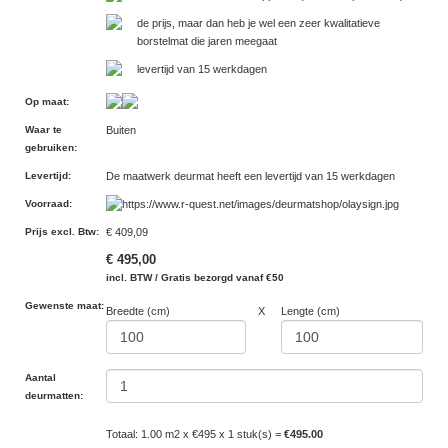
de prijs, maar dan heb je wel een zeer kwalitatieve
borstelmat die jaren meegaat
levertijd van 15 werkdagen
Op maat
:
Waar te
Buiten
gebruiken
:
Levertijd
:
De maatwerk deurmat heeft een levertijd van 15 werkdagen
Voorraad
:
Prijs excl. Btw
:
€ 409,09
€ 495,00
incl. BTW / Gratis bezorgd vanaf €50
Gewenste maat:
Breedte (cm)
X
Lengte (cm)
Aantal
deurmatten:
Totaal: 1.00 m2 x €495 x 1 stuk(s) =
€495.00