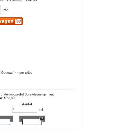
m2
 'Op maat' - meer uitleg
ng
Aanloopprofiel Borstelzone op maat
tw
€ 59,40
Aantal
m1
r info
bestel