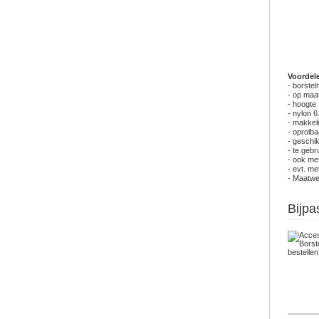
Voordel
- borstel
- op maa
- hoogte
- nylon 6
- makkeli
- oprolba
- geschi
- te gebr
- ook me
- evt. me
- Maatwer
Bijpa