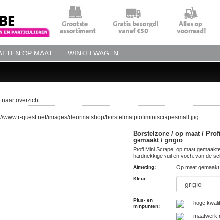
TTEN OP MAAT
WINKELWAGEN
 naar overzicht
Borstelzone / op maat / Prof
gemaakt / grigio
Profi Mini Scrape, op maat gemaakte 
hardnekkige vuil en vocht van de sc
Afmeting
:
Op maat gemaakt 
Kleur
:
Plus- en
hoge kwalit
minpunten
:
maatwerk m