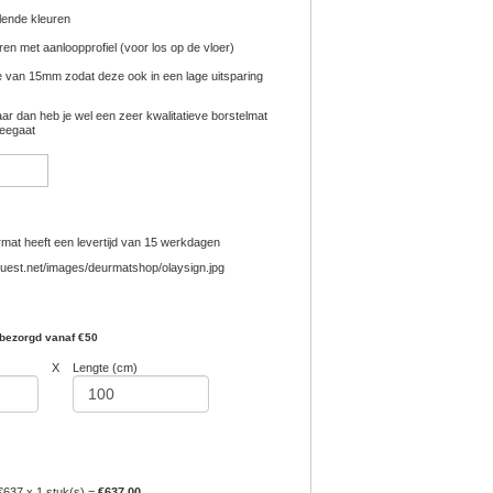
lende kleuren
eren met aanloopprofiel (voor los op de vloer)
e van 15mm zodat deze ook in een lage uitsparing
aar dan heb je wel een zeer kwalitatieve borstelmat
meegaat
at heeft een levertijd van 15 werkdagen
 bezorgd vanaf €50
X
Lengte (cm)
€637 x 1 stuk(s) =
€637.00