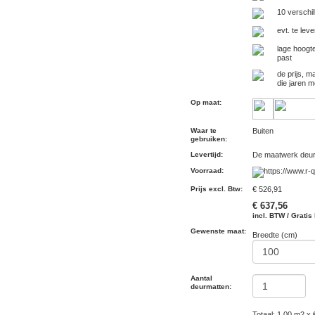
10 verschil
evt. te lev
lage hoogt
past
de prijs, m
die jaren 
Op maat
:
Waar te
Buiten
gebruiken
:
Levertijd
:
De maatwerk deurm
Voorraad
:
Prijs excl. Btw
:
€ 526,91
€ 637,56
incl. BTW / Gratis
Gewenste maat:
Breedte (cm)
Aantal
deurmatten:
Totaal: 1.00 m2 x 