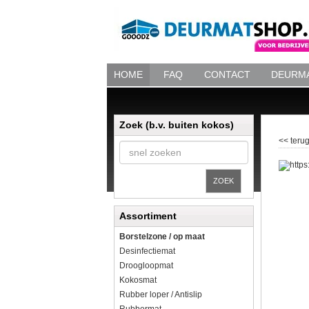
HOME
FAQ
CONTACT
DEURMA
Zoek (b.v. buiten kokos)
<< terug
ZOEK
Assortiment
Borstelzone / op maat
Desinfectiemat
Droogloopmat
Kokosmat
Rubber loper / Antislip