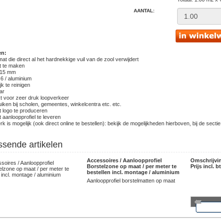
AANTAL:
en:
mat die direct al het hardnekkige vuil van de zool verwijdert
t te maken
 15 mm
.6 / aluminium
jk te reinigen
ar
kt voor zeer druk loopverkeer
uiken bij scholen, gemeentes, winkelcentra etc. etc.
t logo te produceren
t aanloopprofiel te leveren
k is mogelijk (ook direct online te bestellen): bekijk de mogelijkheden hierboven, bij de sectie
ssende artikelen
Accessoires / Aanloopprofiel
Omschrijvi
Borstelzone op maat / per meter te
Prijs incl. b
bestellen incl. montage / aluminium
Aanloopprofiel borstelmatten op maat
mee