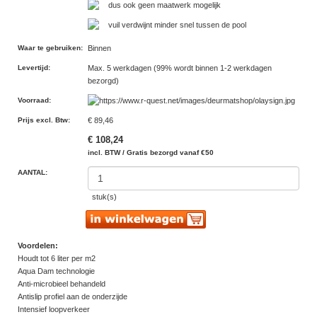
dus ook geen maatwerk mogelijk
vuil verdwijnt minder snel tussen de pool
Waar te gebruiken
:
Binnen
Levertijd
:
Max. 5 werkdagen (99% wordt binnen 1-2 werkdagen
bezorgd)
Voorraad
:
Prijs excl. Btw
:
€ 89,46
€ 108,24
incl. BTW / Gratis bezorgd vanaf €50
AANTAL:
stuk(s)
Voordelen:
Houdt tot 6 liter per m2
Aqua Dam technologie
Anti-microbieel behandeld
Antislip profiel aan de onderzijde
Intensief loopverkeer