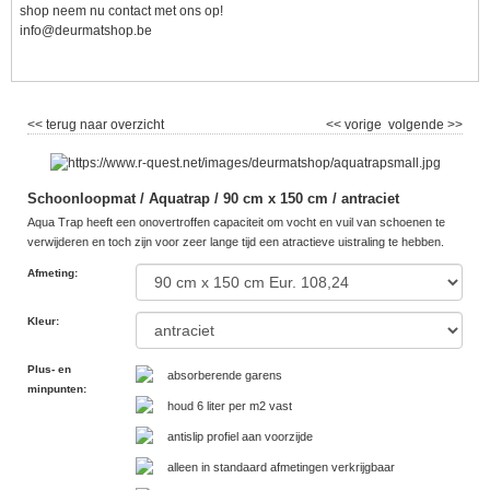
shop neem nu contact met ons op!
info@deurmatshop.be
<< terug naar overzicht
<< vorige
volgende >>
Schoonloopmat / Aquatrap / 90 cm x 150 cm / antraciet
Aqua Trap heeft een onovertroffen capaciteit om vocht en vuil van schoenen te
verwijderen en toch zijn voor zeer lange tijd een atractieve uistraling te hebben.
Afmeting
:
Kleur
:
Plus- en
absorberende garens
minpunten
:
houd 6 liter per m2 vast
antislip profiel aan voorzijde
alleen in standaard afmetingen verkrijgbaar