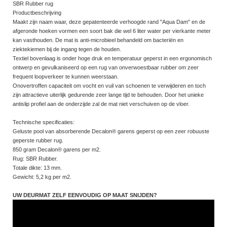
SBR Rubber rug
Productbeschrijving
Maakt zijn naam waar, deze gepatenteerde verhoogde rand "Aqua Dam" en de
afgeronde hoeken vormen een soort bak die wel 6 liter water per vierkante meter
kan vasthouden. De mat is anti-microbieel behandeld om bacteriën en
ziektekiemen bij de ingang tegen de houden.
Textiel bovenlaag is onder hoge druk en temperatuur geperst in een ergonomisch
ontwerp en gevulkaniseerd op een rug van onverwoestbaar rubber om zeer
frequent loopverkeer te kunnen weerstaan.
Onovertroffen capaciteit om vocht en vuil van schoenen te verwijderen en toch
zijn attractieve uiterlijk gedurende zeer lange tijd te behouden. Door het unieke
antislip profiel aan de onderzijde zal de mat niet verschuiven op de vloer.
Technische specificaties:
Geluste pool van absorberende Decalon® garens geperst op een zeer robuuste
geperste rubber rug.
850 gram Decalon® garens per m2.
Rug: SBR Rubber.
Totale dikte: 13 mm.
Gewicht: 5,2 kg per m2.
UW DEURMAT ZELF EENVOUDIG OP MAAT SNIJDEN?