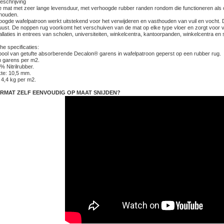
eschrijving
 mat met zeer lange levensduur, met verhoogde rubber randen rondom die functioneren als op
houden.
oogde wafelpatroon werkt uitstekend voor het verwijderen en vasthouden van vuil en vocht.
uust. De noppen rug voorkomt het verschuiven van de mat op elke type vloer en zorgt voor ve
allaties in entrees van scholen, universiteiten, winkelcentra, kantoorpanden, winkelcentra e
e specificaties:
pool van getufte absorberende Decalon® garens in wafelpatroon geperst op een rubber rug.
 garens per m2.
 Nitrilrubber.
kte: 10,5 mm.
 4,4 kg per m2.
RMAT ZELF EENVOUDIG OP MAAT SNIJDEN?