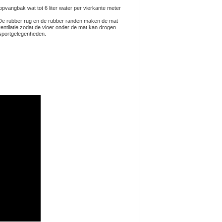
vangbak wat tot 6 liter water per vierkante meter
 De rubber rug en de rubber randen maken de mat
ntilatie zodat de vloer onder de mat kan drogen. .
n sportgelegenheden.