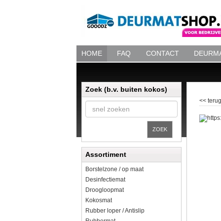
HOME
FAQ
CONTACT
DEURMA
Zoek (b.v. buiten kokos)
<< terug
ZOEK
Assortiment
Borstelzone / op maat
Desinfectiemat
Droogloopmat
Kokosmat
Rubber loper / Antislip