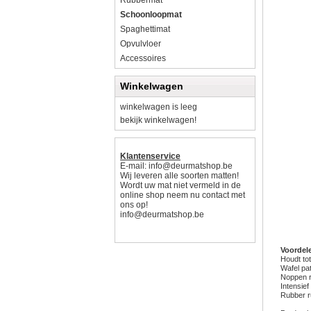
Rubbermat
Schoonloopmat
Spaghettimat
Opvulvloer
Accessoires
Winkelwagen
winkelwagen is leeg
bekijk winkelwagen!
Klantenservice
E-mail:
info@deurmatshop.be
Wij leveren alle soorten matten!
Wordt uw mat niet vermeld in de
online shop neem nu contact met
ons op!
info@deurmatshop.be
Voordel
Houdt tot
Wafel pa
Noppen 
Intensief
Rubber r