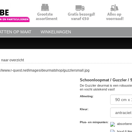
TTEN OP MAAT
WINKELWAGEN
 naar overzicht
Schoonloopmat / Guzzler / 9
De Guzzler deurmat is een robuuste
en vocht uistekend vast!
Afmeting
:
Kleur
:
Plus- en minpunten
:
absorbere
houd 6 lit