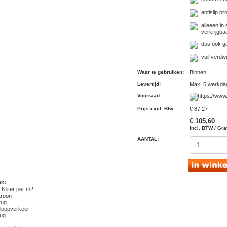
antislip pr
alleeen in
verkrijgba
dus ook g
vuil verdw
Waar te gebruiken
:
Binnen
Levertijd
:
Max. 5 werkda
Voorraad
:
Prijs excl. Btw
:
€ 87,27
€ 105,60
incl. BTW / Gra
AANTAL:
en:
 6 liter per m2
troon
rug
 loopverkeer
ug