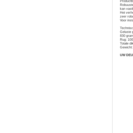
Productb
Robuuste
kan vast
Het verh
zeer rob
Voor inst
Technisch
Geluste 
830 gram
Rug: 100%
Totale di
Gewicht:
UW DEU