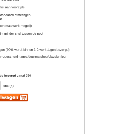
ofiel aan voorzijde
 standaard afmetingen
ar
een maatwerk mogelijk
ijnt minder snel tussen de pool
gen (99% wordt binnen 1-2 werkdagen bezorgd)
tis bezorgd vanaf €50
stuk(s)