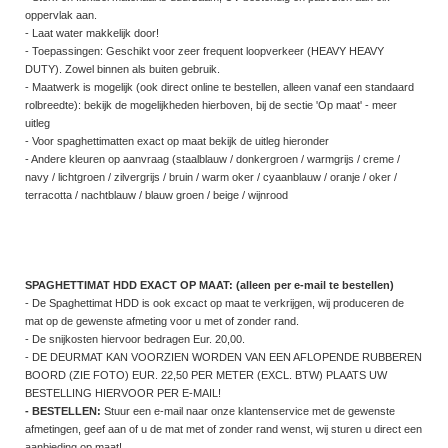
oppervlak aan.
- Laat water makkelijk door!
- Toepassingen: Geschikt voor zeer frequent loopverkeer (HEAVY HEAVY
DUTY). Zowel binnen als buiten gebruik.
- Maatwerk is mogelijk (ook direct online te bestellen, alleen vanaf een standaard
rolbreedte): bekijk de mogelijkheden hierboven, bij de sectie 'Op maat' - meer
uitleg
- Voor spaghettimatten exact op maat bekijk de uitleg hieronder
- Andere kleuren op aanvraag (staalblauw / donkergroen / warmgrijs / creme /
navy / lichtgroen / zilvergrijs / bruin / warm oker / cyaanblauw / oranje / oker /
terracotta / nachtblauw / blauw groen / beige / wijnrood
SPAGHETTIMAT HDD EXACT OP MAAT: (alleen per e-mail te bestellen)
- De Spaghettimat HDD is ook excact op maat te verkrijgen, wij produceren de
mat op de gewenste afmeting voor u met of zonder rand.
- De snijkosten hiervoor bedragen Eur. 20,00.
- DE DEURMAT KAN VOORZIEN WORDEN VAN EEN AFLOPENDE RUBBEREN
BOORD (ZIE FOTO) EUR. 22,50 PER METER (EXCL. BTW) PLAATS UW
BESTELLING HIERVOOR PER E-MAIL!
- BESTELLEN:
Stuur een e-mail naar onze klantenservice met de gewenste
afmetingen, geef aan of u de mat met of zonder rand wenst, wij sturen u direct een
aanbieding op maat!