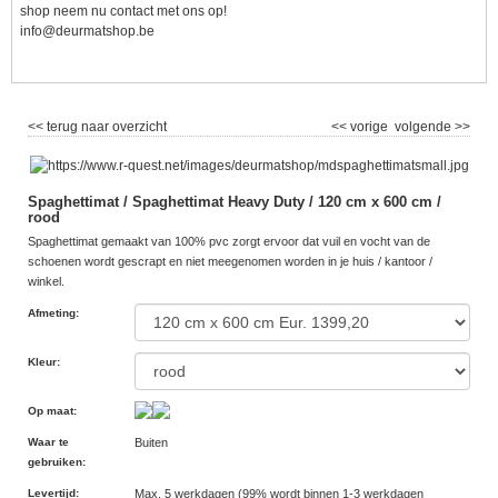
shop neem nu contact met ons op!
info@deurmatshop.be
<< terug naar overzicht
<< vorige
volgende >>
Spaghettimat / Spaghettimat Heavy Duty / 120 cm x 600 cm /
rood
Spaghettimat gemaakt van 100% pvc zorgt ervoor dat vuil en vocht van de
schoenen wordt gescrapt en niet meegenomen worden in je huis / kantoor /
winkel.
Afmeting
:
Kleur
:
Op maat
:
Waar te
Buiten
gebruiken
:
Levertijd
:
Max. 5 werkdagen (99% wordt binnen 1-3 werkdagen