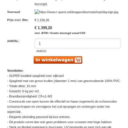
bezorgd)
Voorraad
:
Prijs excl. Btw
:
€ 1.156,36
€ 1.399,20
incl. BTW / Gratis bezorgd vanaf €50
AANTAL:
stuk(s)
Voordelen:
- SUPER kwaliteit spaghetti zeer slijtvast!
- Spaghetti mat van grove krullen (diameter 1 mm) van geextrudeerde 100% PVC.
- Totale dikte: 15 mm
- Gewicht: 6 kg per m2.
- Brandbestendigheid: Cfl-s1-M3
- Constructie van open lussen die effectief en haast ongemerkt de schoenzolen
schoonschrapen en vervolgens het vuil opvangen en verbergen onder het
oppervlak.
- Elegante uitstraling passend bij luxe entrees.
- Dit produkt vormt dan ook geen probleem voor vrouwen met hoge hakken.
- Sterk en flexibel materiaal is duurzaam, UV bestendig en past zich aan elk