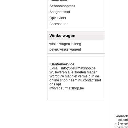
Rubbermat
Schoonloopmat
Spaghettimat
Opvulvloer
Accessoires
Winkelwagen
winkelwagen is leeg
bekijk winkelwagen!
Klantenservice
E-mail:
info@deurmatshop.be
Wij leveren alle soorten matten!
Wordt uw mat niet vermeld in de
online shop neem nu contact met
ons op!
info@deurmatshop.be
Voordel
- Indust
- Stevige
- Verste