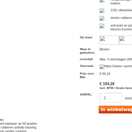
maken
120x uitwasba
sterke rubberen
antraciet en gr
kleuren kunnen
Op maat
:
Waar te
Binnen
gebruiken
:
Levertijd
:
Max. 5 werkdagen (99
Voorraad
:
Prijs excl.
€ 86,18
Btw
:
€ 104,28
incl. BTW / Gratis bez
AANTAL:
stuk(
en:
rieel wasbaar op 50 graden.
 rubberen antislip backing.
rkte randen rondom.