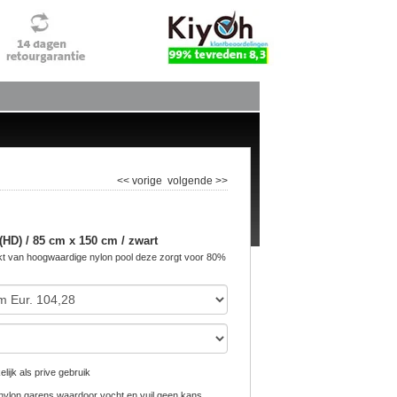
<< vorige
volgende >>
HD) / 85 cm x 150 cm / zwart
 van hoogwaardige nylon pool deze zorgt voor 80%
lijk als prive gebruik
ylon garens waardoor vocht en vuil geen kans