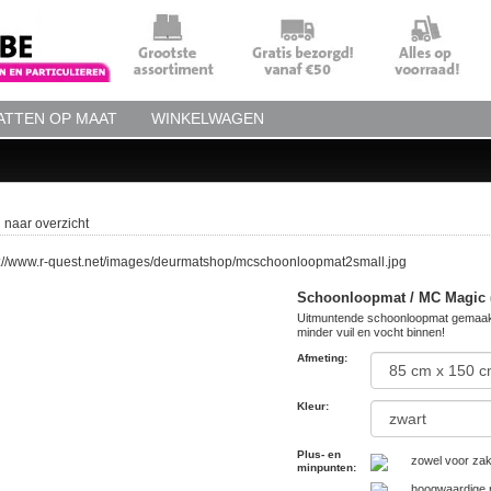
TTEN OP MAAT
WINKELWAGEN
 naar overzicht
Schoonloopmat / MC Magic (
Uitmuntende schoonloopmat gemaakt
minder vuil en vocht binnen!
Afmeting
:
Kleur
:
Plus- en
zowel voor zake
minpunten
:
hoogwaardige n