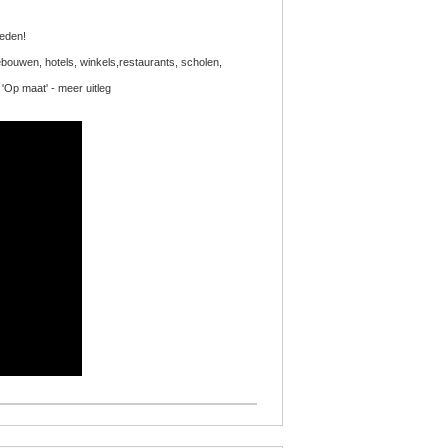
heden!
bouwen, hotels, winkels,restaurants, scholen,
 'Op maat' - meer uitleg