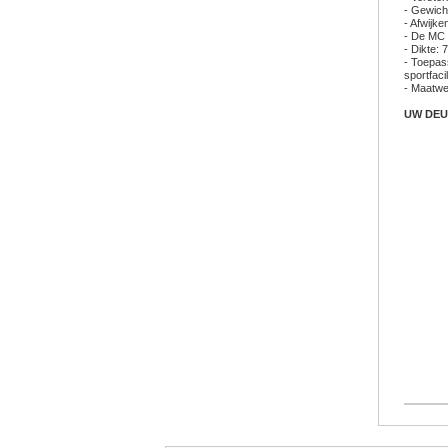
- Gewich
- Afwijk
- De MC 
- Dikte:
- Toepas
sportfacil
- Maatwer
UW DEU