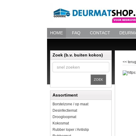
HOME
FAQ
CONTACT
DEURMA
Zoek (b.v. buiten kokos)
<< terug
ZOEK
Assortiment
Borstelzone / op maat
Desinfectiemat
Droogloopmat
Kokosmat
Rubber loper / Antislip