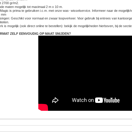
t 2700 gr/m2.
ende maten mogelijk tot maximaal 2 m x 10 m.
Magic is prima te gebruiken i.c.m. met onze was- wisselservice. Informeer naar de mogelijk
 7 mm
singen: Geschikt voor normaal en zwaar loopverkeer. Voor gebruik bij entrees van kantoorge
iteiten.
k is mogelijk (ook direct online te bestellen): bekijk de mogelijkheden hierboven, bij de sectie
RMAT ZELF EENVOUDIG OP MAAT SNIJDEN?