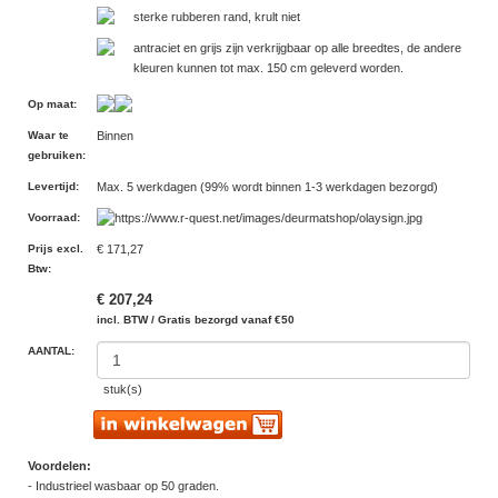
sterke rubberen rand, krult niet
antraciet en grijs zijn verkrijgbaar op alle breedtes, de andere
kleuren kunnen tot max. 150 cm geleverd worden.
Op maat
:
Waar te
Binnen
gebruiken
:
Levertijd
:
Max. 5 werkdagen (99% wordt binnen 1-3 werkdagen bezorgd)
Voorraad
:
Prijs excl.
€ 171,27
Btw
:
€ 207,24
incl. BTW / Gratis bezorgd vanaf €50
AANTAL:
stuk(s)
Voordelen:
- Industrieel wasbaar op 50 graden.