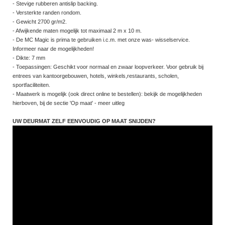
- Stevige rubberen antislip backing.
- Versterkte randen rondom.
- Gewicht 2700 gr/m2.
- Afwijkende maten mogelijk tot maximaal 2 m x 10 m.
- De MC Magic is prima te gebruiken i.c.m. met onze was- wisselservice.
Informeer naar de mogelijkheden!
- Dikte: 7 mm
- Toepassingen: Geschikt voor normaal en zwaar loopverkeer. Voor gebruik bij
entrees van kantoorgebouwen, hotels, winkels,restaurants, scholen,
sportfaciliteiten.
- Maatwerk is mogelijk (ook direct online te bestellen): bekijk de mogelijkheden
hierboven, bij de sectie 'Op maat' - meer uitleg
UW DEURMAT ZELF EENVOUDIG OP MAAT SNIJDEN?