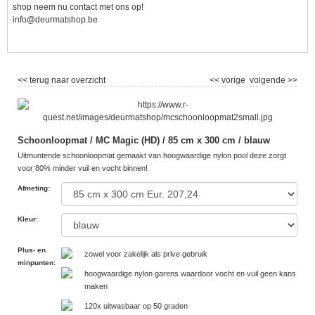
shop neem nu contact met ons op!
info@deurmatshop.be
<< terug naar overzicht
<< vorige
volgende >>
Schoonloopmat / MC Magic (HD) / 85 cm x 300 cm / blauw
Uitmuntende schoonloopmat gemaakt van hoogwaardige nylon pool deze zorgt
voor 80% minder vuil en vocht binnen!
Afmeting
:
Kleur
:
Plus- en
zowel voor zakelijk als prive gebruik
minpunten
:
hoogwaardige nylon garens waardoor vocht en vuil geen kans
maken
120x uitwasbaar op 50 graden