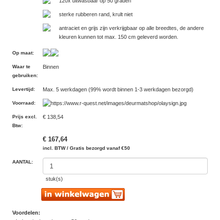
120x uitwasbaar op 50 graden
sterke rubberen rand, krult niet
antraciet en grijs zijn verkrijgbaar op alle breedtes, de andere
kleuren kunnen tot max. 150 cm geleverd worden.
Op maat
:
Waar te
Binnen
gebruiken
:
Levertijd
:
Max. 5 werkdagen (99% wordt binnen 1-3 werkdagen bezorgd)
Voorraad
:
Prijs excl.
€ 138,54
Btw
:
€ 167,64
incl. BTW / Gratis bezorgd vanaf €50
AANTAL:
stuk(s)
Voordelen: