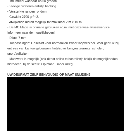
- Industrieel wasbaar op 50 graden.
- Stevige rubberen antislip backing.
- Versterkte randen rondom.
- Gewicht 2700 gr/m2.
- Afwijkende maten mogelijk tot maximaal 2 m x 10 m.
- De MC Magic is prima te gebruiken i.c.m. met onze was- wisselservice.
Informeer naar de mogelijkheden!
- Dikte: 7 mm
- Toepassingen: Geschikt voor normaal en zwaar loopverkeer. Voor gebruik bij
entrees van kantoorgebouwen, hotels, winkels,restaurants, scholen,
sportfaciliteiten.
- Maatwerk is mogelijk (ook direct online te bestellen): bekijk de mogelijkheden
hierboven, bij de sectie 'Op maat' - meer uitleg
UW DEURMAT ZELF EENVOUDIG OP MAAT SNIJDEN?