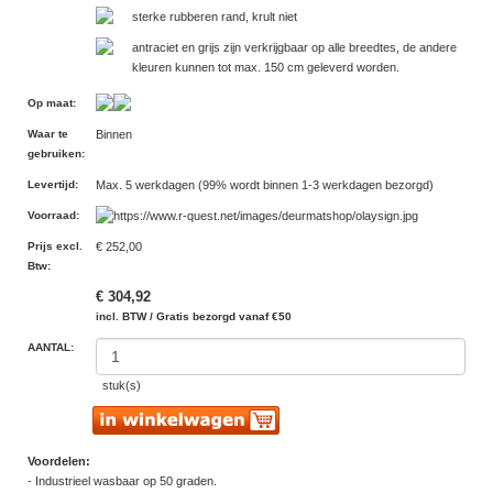
sterke rubberen rand, krult niet
antraciet en grijs zijn verkrijgbaar op alle breedtes, de andere
kleuren kunnen tot max. 150 cm geleverd worden.
Op maat
:
Waar te
Binnen
gebruiken
:
Levertijd
:
Max. 5 werkdagen (99% wordt binnen 1-3 werkdagen bezorgd)
Voorraad
:
Prijs excl.
€ 252,00
Btw
:
€ 304,92
incl. BTW / Gratis bezorgd vanaf €50
AANTAL:
stuk(s)
Voordelen:
- Industrieel wasbaar op 50 graden.