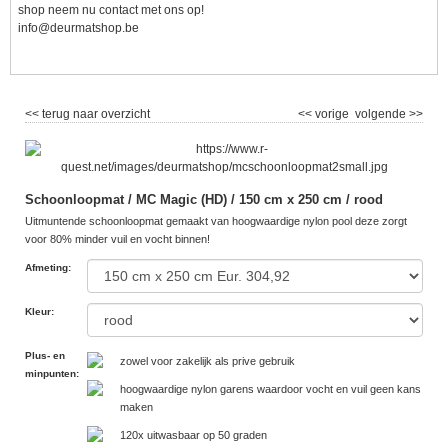
shop neem nu contact met ons op!
info@deurmatshop.be
<< terug naar overzicht
<< vorige
volgende >>
Schoonloopmat / MC Magic (HD) / 150 cm x 250 cm / rood
Uitmuntende schoonloopmat gemaakt van hoogwaardige nylon pool deze zorgt
voor 80% minder vuil en vocht binnen!
Afmeting
:
Kleur
:
Plus- en
zowel voor zakelijk als prive gebruik
minpunten
:
hoogwaardige nylon garens waardoor vocht en vuil geen kans
maken
120x uitwasbaar op 50 graden