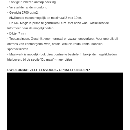
- Stevige rubberen antislip backing.
- Versterkte randen rondom.
- Gewicht 2700 gr/m2.
- Afwijkende maten mogelijk tot maximaal 2 m x 10 m.
- De MC Magic is prima te gebruiken i.c.m. met onze was- wisselservice.
Informeer naar de mogelijkheden!
- Dikte: 7 mm
- Toepassingen: Geschikt voor normaal en zwaar loopverkeer. Voor gebruik bij
entrees van kantoorgebouwen, hotels, winkels,restaurants, scholen,
sportfaciliteiten.
- Maatwerk is mogelijk (ook direct online te bestellen): bekijk de mogelijkheden
hierboven, bij de sectie 'Op maat' - meer uitleg
UW DEURMAT ZELF EENVOUDIG OP MAAT SNIJDEN?