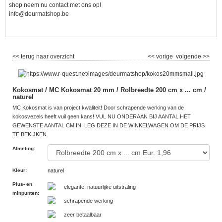
shop neem nu contact met ons op!
info@deurmatshop.be
<< terug naar overzicht
<< vorige
volgende >>
Kokosmat / MC Kokosmat 20 mm / Rolbreedte 200 cm x ... cm /
naturel
MC Kokosmat is van project kwaliteit! Door schrapende werking van de
kokosvezels heeft vuil geen kans! VUL NU ONDERAAN BIJ AANTAL HET
GEWENSTE AANTAL CM IN. LEG DEZE IN DE WINKELWAGEN OM DE PRIJS
TE BEKIJKEN.
Afmeting
:
Kleur
:
naturel
Plus- en
elegante, natuurlijke uitstraling
minpunten
:
schrapende werking
zeer betaalbaar