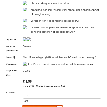
alleen verkrijgbaar in naturel kleur
drogende werking, (droogt veel minder dan schoonloopmat
of droogloopmat)
verliezen van vezels tijdens eerste gebruik
bij zeer druk loopverkeer minder lange levensduur dan
schoonloopmatten of droogloopmatten
Op maat
:
Waar te
Binnen
gebruiken
:
Levertijd
:
Max. 5 werkdagen (99% wordt binnen 1-3 werkdagen bezorgd)
Voorraad
:
Prijs excl.
€ 1,62
Btw
:
€ 1,96
incl. BTW / Gratis bezorgd vanaf €50
AANTAL:
cm