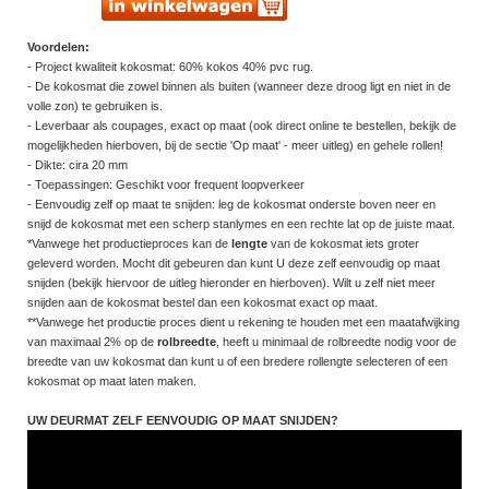
Voordelen:
- Project kwaliteit kokosmat: 60% kokos 40% pvc rug.
- De kokosmat die zowel binnen als buiten (wanneer deze droog ligt en niet in de
volle zon) te gebruiken is.
- Leverbaar als coupages, exact op maat (ook direct online te bestellen, bekijk de
mogelijkheden hierboven, bij de sectie 'Op maat' - meer uitleg) en gehele rollen!
- Dikte: cira 20 mm
- Toepassingen: Geschikt voor frequent loopverkeer
- Eenvoudig zelf op maat te snijden: leg de kokosmat onderste boven neer en
snijd de kokosmat met een scherp stanlymes en een rechte lat op de juiste maat.
*Vanwege het productieproces kan de
lengte
van de kokosmat iets groter
geleverd worden. Mocht dit gebeuren dan kunt U deze zelf eenvoudig op maat
snijden (bekijk hiervoor de uitleg hieronder en hierboven). Wilt u zelf niet meer
snijden aan de kokosmat bestel dan een kokosmat exact op maat.
**Vanwege het productie proces dient u rekening te houden met een maatafwijking
van maximaal 2% op de
rolbreedte
, heeft u minimaal de rolbreedte nodig voor de
breedte van uw kokosmat dan kunt u of een bredere rollengte selecteren of een
kokosmat op maat laten maken.
UW DEURMAT ZELF EENVOUDIG OP MAAT SNIJDEN?