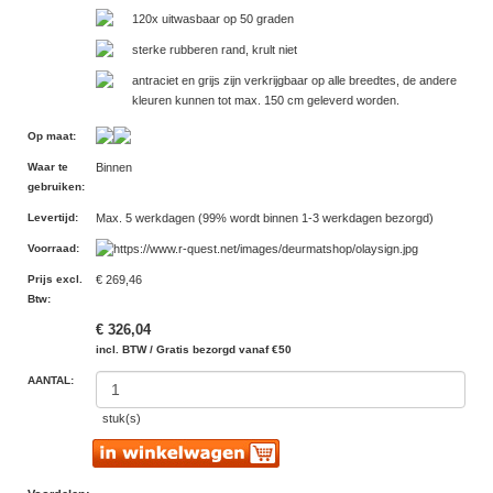
120x uitwasbaar op 50 graden
sterke rubberen rand, krult niet
antraciet en grijs zijn verkrijgbaar op alle breedtes, de andere
kleuren kunnen tot max. 150 cm geleverd worden.
Op maat
:
Waar te
Binnen
gebruiken
:
Levertijd
:
Max. 5 werkdagen (99% wordt binnen 1-3 werkdagen bezorgd)
Voorraad
:
Prijs excl.
€ 269,46
Btw
:
€ 326,04
incl. BTW / Gratis bezorgd vanaf €50
AANTAL:
stuk(s)