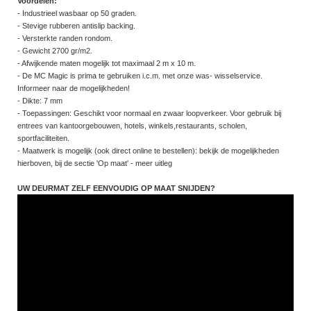
Voordelen:
- Industrieel wasbaar op 50 graden.
- Stevige rubberen antislip backing.
- Versterkte randen rondom.
- Gewicht 2700 gr/m2.
- Afwijkende maten mogelijk tot maximaal 2 m x 10 m.
- De MC Magic is prima te gebruiken i.c.m. met onze was- wisselservice.
Informeer naar de mogelijkheden!
- Dikte: 7 mm
- Toepassingen: Geschikt voor normaal en zwaar loopverkeer. Voor gebruik bij
entrees van kantoorgebouwen, hotels, winkels,restaurants, scholen,
sportfaciliteiten.
- Maatwerk is mogelijk (ook direct online te bestellen): bekijk de mogelijkheden
hierboven, bij de sectie 'Op maat' - meer uitleg
UW DEURMAT ZELF EENVOUDIG OP MAAT SNIJDEN?