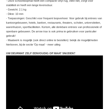
- Deze schoonloopmat heeft een compacte vinyl rug, vlekt niet, zorgt voor
stabiliteit en heeft een lange levensduur.
- Gewicht: 2.1 kg
- Dikte: 10 mm
- Toepassingen: Geschikt voor frequent loopverkeer. Voor gebruik bij entrees van
kantoorgebouwen, hotels, banken, restaurants, theaters, scholen, universiteiten,
warenhuizen, sportfaciliteiten. Kortom, alle denkbare entrees van professionele of
openbare gebouwen. De arrow trax is ook prima te gebruiken voor particulier
gebruik!
- Maatwerk is mogelijk (ook direct online te bestellen): bekijk de mogelijkheden
hierboven, bij de sectie 'Op maat' - meer uitleg
UW DEURMAT ZELF EENVOUDIG OP MAAT SNIJDEN?