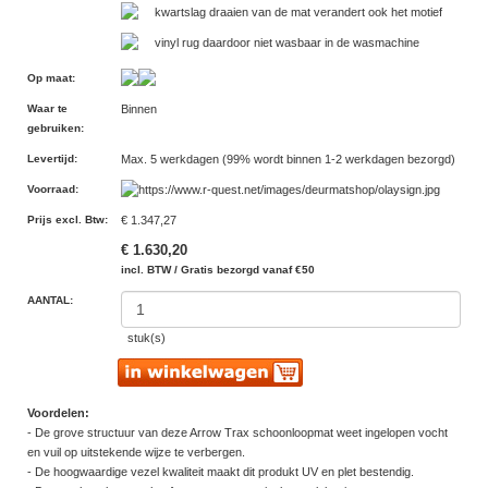
kwartslag draaien van de mat verandert ook het motief
vinyl rug daardoor niet wasbaar in de wasmachine
Op maat
:
Waar te
Binnen
gebruiken
:
Levertijd
:
Max. 5 werkdagen (99% wordt binnen 1-2 werkdagen bezorgd)
Voorraad
:
Prijs excl. Btw
:
€ 1.347,27
€ 1.630,20
incl. BTW / Gratis bezorgd vanaf €50
AANTAL:
stuk(s)
Voordelen:
- De grove structuur van deze Arrow Trax schoonloopmat weet ingelopen vocht
en vuil op uitstekende wijze te verbergen.
- De hoogwaardige vezel kwaliteit maakt dit produkt UV en plet bestendig.