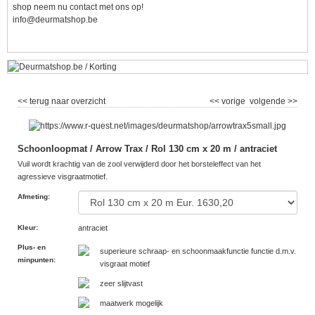
shop neem nu contact met ons op!
info@deurmatshop.be
<< terug naar overzicht
<< vorige
volgende >>
Schoonloopmat / Arrow Trax / Rol 130 cm x 20 m / antraciet
Vuil wordt krachtig van de zool verwijderd door het borsteleffect van het
agressieve visgraatmotief.
Afmeting
:
Kleur
:
antraciet
Plus- en
superieure schraap- en schoonmaakfunctie functie d.m.v.
minpunten
:
visgraat motief
zeer slijtvast
maatwerk mogelijk