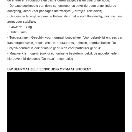
de entree en in corridors en verminderen slipgevaar en vloeronderhoud.
- De Lage poolhoogte van deze schoonloopmat bevordert een ongehinderde
doorgang, ideaal voor passages met wieltjes (karretjes, rolstoelen).
- De compacte vinyl rug van de Polynib deurmat is vochtbestendig, vlekt niet, en
zorgt voor stabiliteit.
- Gewicht: 1.7 kg
- Dikte: 8 mm
- Toepassingen: Geschikt voor normaal loopverkeer. Voor gebruik bij entrees van
kantoorgebouwen, hotels, winkels, restaurants, scholen, sportfaciliteiten. De
Polynib deurmat is ook prima te gebruiken voor particulier gebruik.
- Maatwerk is mogelijk (ook direct online te bestellen): bekijk de mogelijkheden
hierboven, bij de sectie 'Op maat' - meer uitleg
UW DEURMAT ZELF EENVOUDIG OP MAAT SNIJDEN?