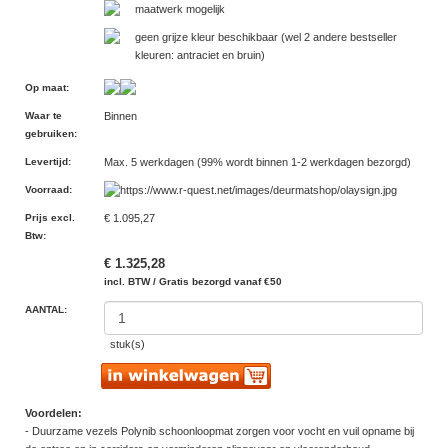
maatwerk mogelijk
geen grijze kleur beschikbaar (wel 2 andere bestseller
kleuren: antraciet en bruin)
Op maat
:
Waar te
Binnen
gebruiken
:
Levertijd
:
Max. 5 werkdagen (99% wordt binnen 1-2 werkdagen bezorgd)
Voorraad
:
Prijs excl.
€ 1.095,27
Btw
:
€ 1.325,28
incl. BTW / Gratis bezorgd vanaf €50
AANTAL:
stuk(s)
Voordelen:
- Duurzame vezels Polynib schoonloopmat zorgen voor vocht en vuil opname bij