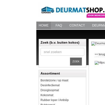
HOME
FAQ
CONTACT
DEURMA
Zoek (b.v. buiten kokos)
<< terug
ZOEK
Assortiment
Borstelzone / op maat
Desinfectiemat
Droogloopmat
Kokosmat
Rubber loper / Antislip