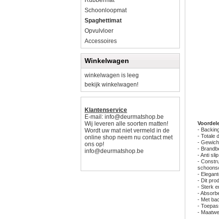
Rubbermat
Schoonloopmat
Spaghettimat
Opvulvloer
Accessoires
Winkelwagen
winkelwagen is leeg
bekijk winkelwagen!
Klantenservice
E-mail:
info@deurmatshop.be
Wij leveren alle soorten matten!
Voordel
- Backing
Wordt uw mat niet vermeld in de
- Totale 
online shop neem nu contact met
- Gewich
ons op!
- Brandb
info@deurmatshop.be
- Anti s
- Constr
schoonsc
- Elegant
- Dit pr
- Sterk e
- Absorb
- Met bac
- Toepas
- Maatwer