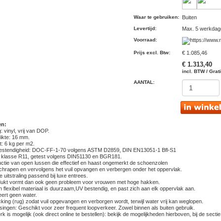
Waar te gebruiken
:
Buiten
Levertijd
:
Max. 5 werkdag
Voorraad
:
Prijs excl. Btw
:
€ 1.085,46
€ 1.313,40
incl. BTW / Grat
AANTAL:
en:
: vinyl, vrij van DOP.
dikte: 16 mm.
t: 6 kg per m2.
estendigheid: DOC-FF-1-70 volgens ASTM D2859, DIN EN13051-1 Bfl-S1
lip klasse R11, getest volgens DIN51130 en BGR181.
uctie van open lussen die effectief en haast ongemerkt de schoenzolen
hrapen en vervolgens het vuil opvangen en verbergen onder het oppervlak.
e uitstraling passend bij luxe entrees.
odukt vormt dan ook geen probleem voor vrouwen met hoge hakken.
n flexibel materiaal is duurzaam,UV bestendig, en past zich aan elk oppervlak aan.
eert geen water.
king (rug) zodat vuil opgevangen en verborgen wordt, terwijl water vrij kan weglopen.
singen: Geschikt voor zeer frequent loopverkeer. Zowel binnen als buiten gebruik.
k is mogelijk (ook direct online te bestellen): bekijk de mogelijkheden hierboven, bij de sectie