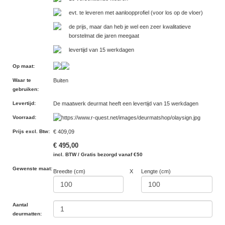
evt. te leveren met aanloopprofiel (voor los op de vloer)
de prijs, maar dan heb je wel een zeer kwalitatieve
borstelmat die jaren meegaat
levertijd van 15 werkdagen
Op maat
:
Waar te
Buiten
gebruiken
:
Levertijd
:
De maatwerk deurmat heeft een levertijd van 15 werkdagen
Voorraad
:
Prijs excl. Btw
:
€ 409,09
€ 495,00
incl. BTW / Gratis bezorgd vanaf €50
Gewenste maat:
Breedte (cm)
X
Lengte (cm)
Aantal
deurmatten: