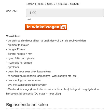
Totaal: 1.00 m2 x €495 x 1 stuk(s) =
€495.00
AANTAL:
m2
Voordelen:
- borstelmat die direct al het hardnekkige vuil van de zool verwijdert
- op maat te maken
- hoogte 22 mm
- borstel hoogte 7 mm
- nylon 6.6 / hard plastic
- makkelijk te reinigen
- oprolbaar
- geschikt voor zeer druk loopverkeer
- te gebruiken bij scholen, gemeentes, winkelcentra etc. etc.
- ook met logo te produceren
- evt. met aanloopprofiel te leveren
- Maatwerk is mogelijk (ook direct online te bestellen): bekijk de mogelijkheden
hierboven, bij de sectie 'Op maat' - meer uitleg
Bijpassende artikelen