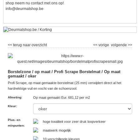
shop neem nu contact met ons op!
info@deurmatshop.be
<< terug naar overzicht
<< vorige
volgende >>
Borstelzone / op maat / Profi Scrape Borstelmat / Op maat
gemaakt / oker
Profi Scrape, op maat gemaakte borstelmat (25 mm) verwijdert direct al het
hardnekkige vuil en vocht van de schoenzool.
Afmeting
:
Op maat gemaakt Eur. 681,12 per m2
Kleur
:
Plus- en
hoge kwaliteit voor zeer druk loopverkeer
minpunten
:
maatwerk mogelijk
10 verschillende kleuren