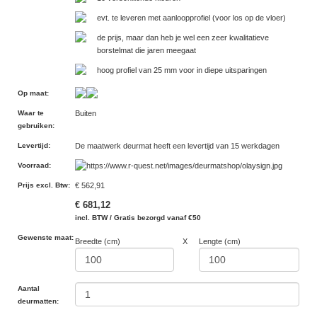
evt. te leveren met aanloopprofiel (voor los op de vloer)
de prijs, maar dan heb je wel een zeer kwalitatieve
borstelmat die jaren meegaat
hoog profiel van 25 mm voor in diepe uitsparingen
Op maat
:
Waar te
Buiten
gebruiken
:
Levertijd
:
De maatwerk deurmat heeft een levertijd van 15 werkdagen
Voorraad
:
Prijs excl. Btw
:
€ 562,91
€ 681,12
incl. BTW / Gratis bezorgd vanaf €50
Gewenste maat:
Breedte (cm)
X
Lengte (cm)
Aantal
deurmatten: