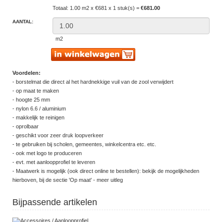
Totaal: 1.00 m2 x €681 x 1 stuk(s) =
€681.00
AANTAL:
m2
Voordelen:
- borstelmat die direct al het hardnekkige vuil van de zool verwijdert
- op maat te maken
- hoogte 25 mm
- nylon 6.6 / aluminium
- makkelijk te reinigen
- oprolbaar
- geschikt voor zeer druk loopverkeer
- te gebruiken bij scholen, gemeentes, winkelcentra etc. etc.
- ook met logo te produceren
- evt. met aanloopprofiel te leveren
- Maatwerk is mogelijk (ook direct online te bestellen): bekijk de mogelijkheden
hierboven, bij de sectie 'Op maat' - meer uitleg
Bijpassende artikelen