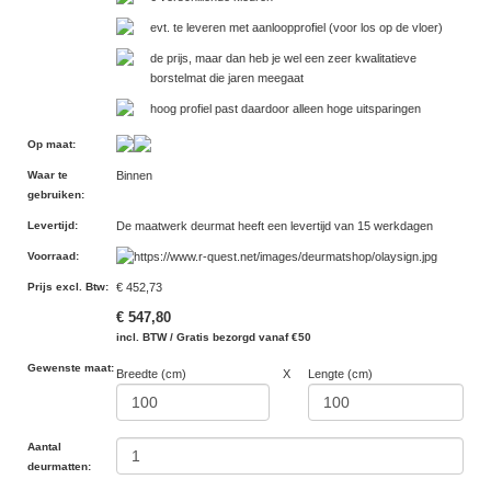
evt. te leveren met aanloopprofiel (voor los op de vloer)
de prijs, maar dan heb je wel een zeer kwalitatieve
borstelmat die jaren meegaat
hoog profiel past daardoor alleen hoge uitsparingen
Op maat
:
Waar te
Binnen
gebruiken
:
Levertijd
:
De maatwerk deurmat heeft een levertijd van 15 werkdagen
Voorraad
:
Prijs excl. Btw
:
€ 452,73
€ 547,80
incl. BTW / Gratis bezorgd vanaf €50
Gewenste maat:
Breedte (cm)
X
Lengte (cm)
Aantal
deurmatten: