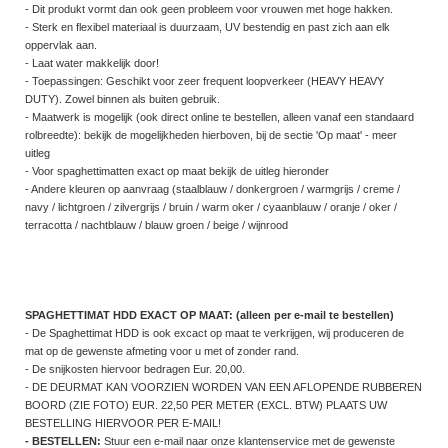
- Dit produkt vormt dan ook geen probleem voor vrouwen met hoge hakken.
- Sterk en flexibel materiaal is duurzaam, UV bestendig en past zich aan elk
oppervlak aan.
- Laat water makkelijk door!
- Toepassingen: Geschikt voor zeer frequent loopverkeer (HEAVY HEAVY
DUTY). Zowel binnen als buiten gebruik.
- Maatwerk is mogelijk (ook direct online te bestellen, alleen vanaf een standaard
rolbreedte): bekijk de mogelijkheden hierboven, bij de sectie 'Op maat' - meer
uitleg
- Voor spaghettimatten exact op maat bekijk de uitleg hieronder
- Andere kleuren op aanvraag (staalblauw / donkergroen / warmgrijs / creme /
navy / lichtgroen / zilvergrijs / bruin / warm oker / cyaanblauw / oranje / oker /
terracotta / nachtblauw / blauw groen / beige / wijnrood
SPAGHETTIMAT HDD EXACT OP MAAT: (alleen per e-mail te bestellen)
- De Spaghettimat HDD is ook excact op maat te verkrijgen, wij produceren de
mat op de gewenste afmeting voor u met of zonder rand.
- De snijkosten hiervoor bedragen Eur. 20,00.
- DE DEURMAT KAN VOORZIEN WORDEN VAN EEN AFLOPENDE RUBBEREN
BOORD (ZIE FOTO) EUR. 22,50 PER METER (EXCL. BTW) PLAATS UW
BESTELLING HIERVOOR PER E-MAIL!
- BESTELLEN:
Stuur een e-mail naar onze klantenservice met de gewenste