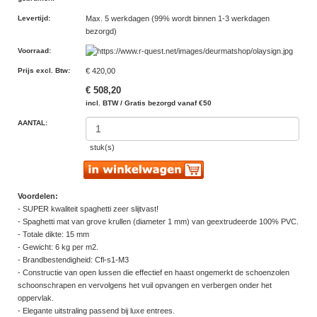
Levertijd
:
Max. 5 werkdagen (99% wordt binnen 1-3 werkdagen
bezorgd)
Voorraad
:
Prijs excl. Btw
:
€ 420,00
€ 508,20
incl. BTW / Gratis bezorgd vanaf €50
AANTAL:
stuk(s)
Voordelen:
- SUPER kwaliteit spaghetti zeer slijtvast!
- Spaghetti mat van grove krullen (diameter 1 mm) van geextrudeerde 100% PVC.
- Totale dikte: 15 mm
- Gewicht: 6 kg per m2.
- Brandbestendigheid: Cfl-s1-M3
- Constructie van open lussen die effectief en haast ongemerkt de schoenzolen
schoonschrapen en vervolgens het vuil opvangen en verbergen onder het
oppervlak.
- Elegante uitstraling passend bij luxe entrees.