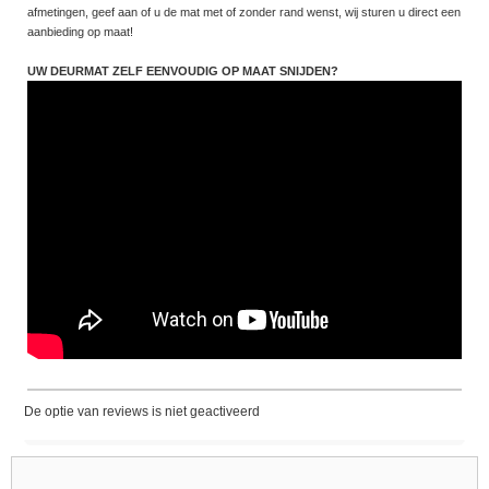
afmetingen, geef aan of u de mat met of zonder rand wenst, wij sturen u direct een
aanbieding op maat!
UW DEURMAT ZELF EENVOUDIG OP MAAT SNIJDEN?
De optie van reviews is niet geactiveerd