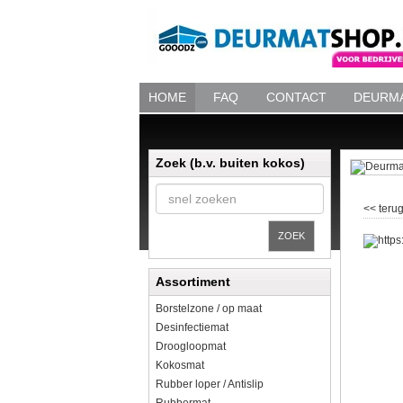
HOME
FAQ
CONTACT
DEURMA
Zoek (b.v. buiten kokos)
<< terug
ZOEK
Assortiment
Borstelzone / op maat
Desinfectiemat
Droogloopmat
Kokosmat
Rubber loper / Antislip