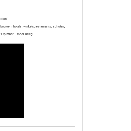
heden!
bouwen, hotels, winkels,restaurants, scholen,
 'Op maat' - meer uitleg