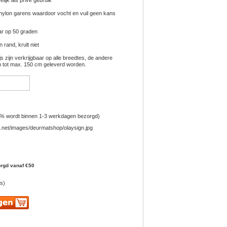
lijk als prive gebruik
ylon garens waardoor vocht en vuil geen kans
ar op 50 graden
 rand, krult niet
ijs zijn verkrijgbaar op alle breedtes, de andere
 tot max. 150 cm geleverd worden.
% wordt binnen 1-3 werkdagen bezorgd)
orgd vanaf €50
s)