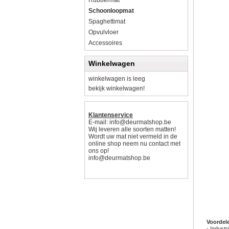
Rubbermat
Schoonloopmat
Spaghettimat
Opvulvloer
Accessoires
Winkelwagen
winkelwagen is leeg
bekijk winkelwagen!
Klantenservice
E-mail:
info@deurmatshop.be
Wij leveren alle soorten matten!
Wordt uw mat niet vermeld in de
online shop neem nu contact met
ons op!
info@deurmatshop.be
Voordel
- Indust