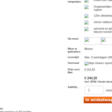
zowel voor zake
minpunten
:
hoogwaardige n
maken
120x uitwasba
sterke rubberen
antraciet en gr
kleuren kunnen
Op maat
:
Waar te
Binnen
gebruiken
:
Levertijd
:
Max. 5 werkdagen (99
Voorraad
:
Prijs excl.
€ 201,82
Btw
:
€ 244,20
incl. BTW / Gratis bez
AANTAL:
stuk(
en:
rieel wasbaar op 50 graden.