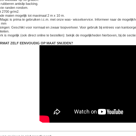
 rubberen antislip backing.
rkte randen rondom.
t 2700 gr/m2.
ende maten mogelijk tot maximaal 2 m x 10 m.
Magic is prima te gebruiken i.c.m. met onze was- wisselservice. Informeer naar de mogelijk
 7 mm
singen: Geschikt voor normaal en zwaar loopverkeer. Voor gebruik bij entrees van kantoorge
iteiten.
k is mogelijk (ook direct online te bestellen): bekijk de mogelijkheden hierboven, bij de sectie
RMAT ZELF EENVOUDIG OP MAAT SNIJDEN?