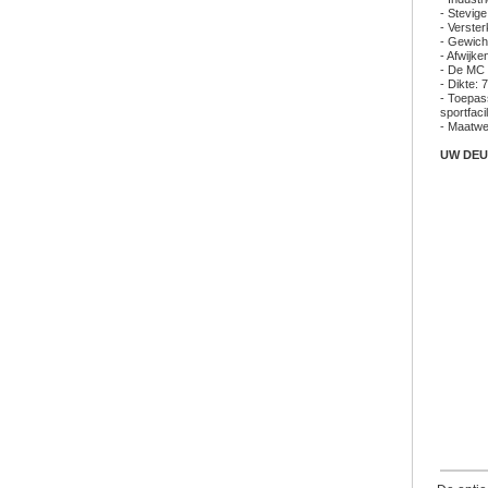
- Stevige
- Verste
- Gewich
- Afwijk
- De MC 
- Dikte:
- Toepas
sportfacil
- Maatwer
UW DEU