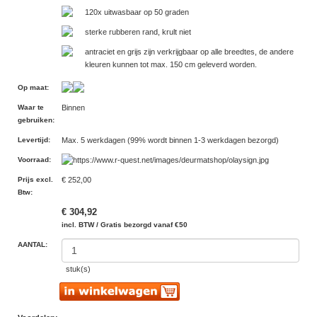
120x uitwasbaar op 50 graden
sterke rubberen rand, krult niet
antraciet en grijs zijn verkrijgbaar op alle breedtes, de andere
kleuren kunnen tot max. 150 cm geleverd worden.
Op maat
:
Waar te
Binnen
gebruiken
:
Levertijd
:
Max. 5 werkdagen (99% wordt binnen 1-3 werkdagen bezorgd)
Voorraad
:
Prijs excl.
€ 252,00
Btw
:
€ 304,92
incl. BTW / Gratis bezorgd vanaf €50
AANTAL:
stuk(s)