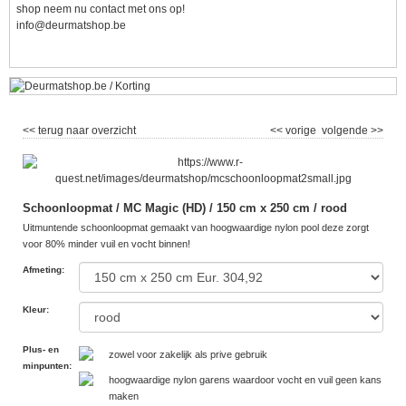
shop neem nu contact met ons op!
info@deurmatshop.be
<< terug naar overzicht
<< vorige
volgende >>
Schoonloopmat / MC Magic (HD) / 150 cm x 250 cm / rood
Uitmuntende schoonloopmat gemaakt van hoogwaardige nylon pool deze zorgt
voor 80% minder vuil en vocht binnen!
Afmeting
:
Kleur
:
Plus- en
zowel voor zakelijk als prive gebruik
minpunten
:
hoogwaardige nylon garens waardoor vocht en vuil geen kans
maken