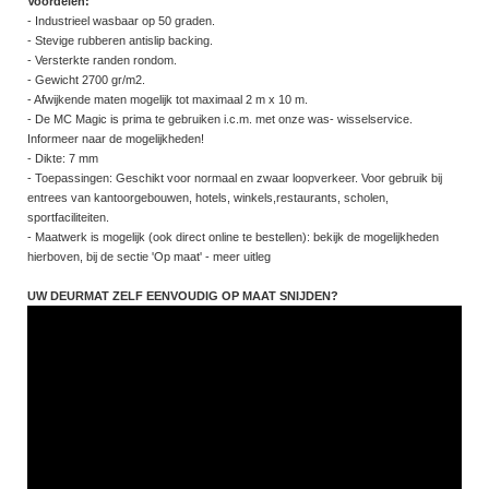
Voordelen:
- Industrieel wasbaar op 50 graden.
- Stevige rubberen antislip backing.
- Versterkte randen rondom.
- Gewicht 2700 gr/m2.
- Afwijkende maten mogelijk tot maximaal 2 m x 10 m.
- De MC Magic is prima te gebruiken i.c.m. met onze was- wisselservice.
Informeer naar de mogelijkheden!
- Dikte: 7 mm
- Toepassingen: Geschikt voor normaal en zwaar loopverkeer. Voor gebruik bij
entrees van kantoorgebouwen, hotels, winkels,restaurants, scholen,
sportfaciliteiten.
- Maatwerk is mogelijk (ook direct online te bestellen): bekijk de mogelijkheden
hierboven, bij de sectie 'Op maat' - meer uitleg
UW DEURMAT ZELF EENVOUDIG OP MAAT SNIJDEN?