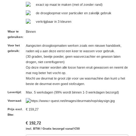
exact op maat te maken (met of zonder rand)
de droogloopmat voor particulier en zakelijk gebruik
verkrijgbaar in 3 kleuren
Waar te
Binnen
gebruiken
:
Voor het
Aangezien droogloopmatten werken zoals een nieuwe handdoek,
gebruik
:
raden wij u aan deze eerst een keer te wassen voor gebruik.
(30 graden, beetje poeder, geen wasverzachter en gewoon laten
drogen, niet centrifugeren)
Op deze manier worden alle losse haren eruit gewassen en neemt de
mat nog beter het vocht op.
Mocht uw deurmat te groot zijn voor uw wasmachine dan kunt u het
beste de deurmat even goed stofzuigen.
Levertijd
:
Max. 5 werkdagen (99% wordt binnen 1-3 werkdagen bezorgd)
Voorraad
:
Prijs excl.
€ 159,27
Btw
:
€ 192,72
incl. BTW / Gratis bezorgd vanaf €50