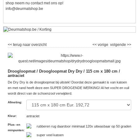
shop neem nu contact met ons op!
info@deurmatshop.be
<< terug naar overzicht
<< vorige
volgende >>
Droogloopmat / Droogloopmat Dry Dry / 115 cm x 180 cm /
antraciet
De Dry Dry is de droogloopmat bij uitstek! Doordat deze gemaakt is van katoen
en met rand heeft deze een SUPER DROGENDE WERKING! Al het vocht en vuil
wordt direct van de schoenzool verwijderd.
Afmeting
:
Kleur
:
antraciet
Plus- en
rubberen rug daardoor minimaal 120x uitwasbaar op 50 graden
minpunten
:
super veel katoen