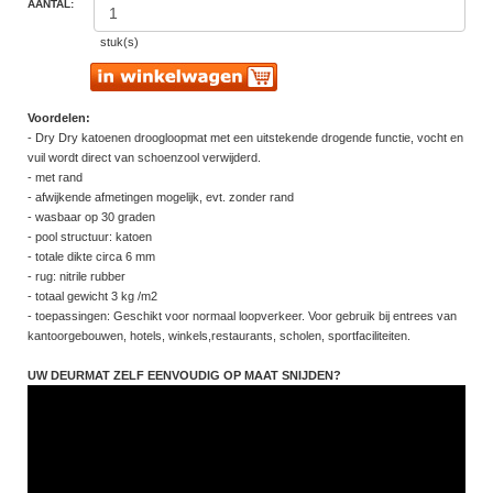
AANTAL:
stuk(s)
Voordelen:
- Dry Dry katoenen droogloopmat met een uitstekende drogende functie, vocht en
vuil wordt direct van schoenzool verwijderd.
- met rand
- afwijkende afmetingen mogelijk, evt. zonder rand
- wasbaar op 30 graden
- pool structuur: katoen
- totale dikte circa 6 mm
- rug: nitrile rubber
- totaal gewicht 3 kg /m2
- toepassingen: Geschikt voor normaal loopverkeer. Voor gebruik bij entrees van
kantoorgebouwen, hotels, winkels,restaurants, scholen, sportfaciliteiten.
UW DEURMAT ZELF EENVOUDIG OP MAAT SNIJDEN?