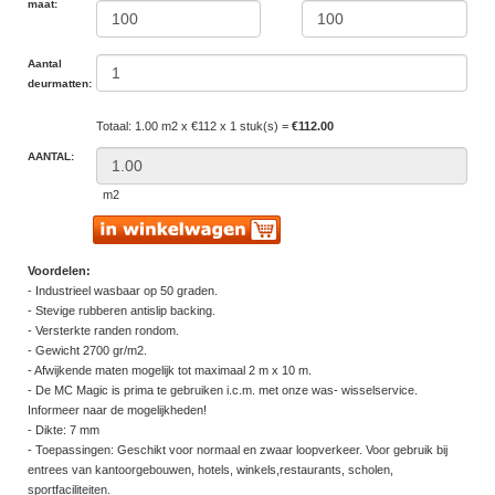
maat:
Aantal
deurmatten:
Totaal: 1.00 m2 x €112 x 1 stuk(s) =
€112.00
AANTAL:
m2
Voordelen:
- Industrieel wasbaar op 50 graden.
- Stevige rubberen antislip backing.
- Versterkte randen rondom.
- Gewicht 2700 gr/m2.
- Afwijkende maten mogelijk tot maximaal 2 m x 10 m.
- De MC Magic is prima te gebruiken i.c.m. met onze was- wisselservice.
Informeer naar de mogelijkheden!
- Dikte: 7 mm
- Toepassingen: Geschikt voor normaal en zwaar loopverkeer. Voor gebruik bij
entrees van kantoorgebouwen, hotels, winkels,restaurants, scholen,
sportfaciliteiten.