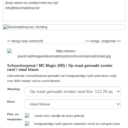
shop neem nu contact met ons op!
info@deurmatshop.be
<< terug naar overzicht
<< vorige
volgende >>
Schoonloopmat / MC Magic (HD) / Op maat gemaakt zonder
rand / staal blauw
Uitmuntende schoonloopmat gemaakt van hoogwaardige nylon pool deze zorgt
voor 80% minder vuil en vocht binnen!
Afmeting
:
Kleur
:
Plus- en
zowel voor zakelijk als prive gebruik
minpunten
:
hoogwaardige nylon garens waardoor vocht en vuil geen kans