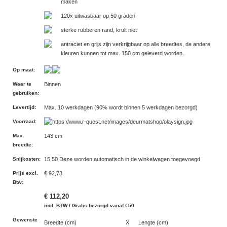
maken
120x uitwasbaar op 50 graden
sterke rubberen rand, krult niet
antraciet en grijs zijn verkrijgbaar op alle breedtes, de andere
kleuren kunnen tot max. 150 cm geleverd worden.
Op maat
:
Waar te
Binnen
gebruiken
:
Levertijd
:
Max. 10 werkdagen (90% wordt binnen 5 werkdagen bezorgd)
Voorraad
:
Max.
143 cm
breedte
:
Snijkosten
:
15,50 Deze worden automatisch in de winkelwagen toegevoegd
Prijs excl.
€ 92,73
Btw
:
€ 112,20
incl. BTW / Gratis bezorgd vanaf €50
Gewenste
Breedte (cm)
X
Lengte (cm)