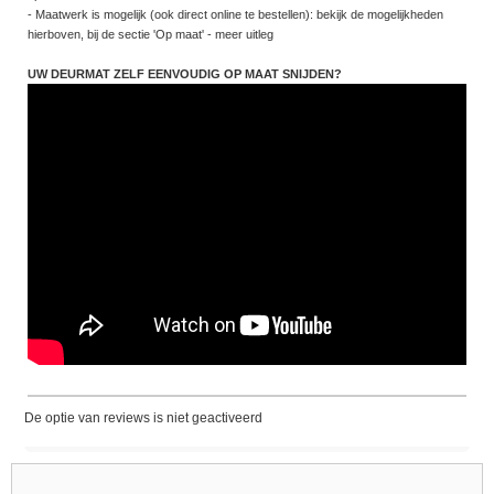
- Maatwerk is mogelijk (ook direct online te bestellen): bekijk de mogelijkheden
hierboven, bij de sectie 'Op maat' - meer uitleg
UW DEURMAT ZELF EENVOUDIG OP MAAT SNIJDEN?
De optie van reviews is niet geactiveerd