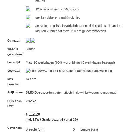
maken
120x uitwasbaar op 50 graden
sterke rubberen rand, krult niet
antraciet en grijs zijn verkrijgbaar op alle breedtes, de andere
kleuren kunnen tot max. 150 cm geleverd worden.
Op maat
:
Waar te
Binnen
gebruiken
:
Levertijd
:
Max. 10 werkdagen (90% wordt binnen 5 werkdagen bezorgd)
Voorraad
:
Max.
143 cm
breedte
:
Snijkosten
:
15,50 Deze worden automatisch in de winkelwagen toegevoegd
Prijs excl.
€ 92,73
Btw
:
€ 112,20
incl. BTW / Gratis bezorgd vanaf €50
Gewenste
Breedte (cm)
X
Lengte (cm)