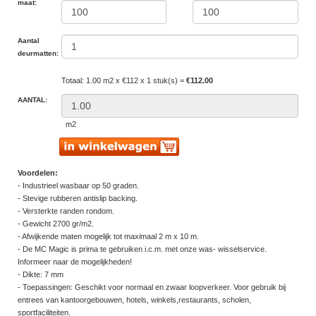
maat:
Aantal
deurmatten:
Totaal: 1.00 m2 x €112 x 1 stuk(s) =
€112.00
AANTAL:
m2
Voordelen:
- Industrieel wasbaar op 50 graden.
- Stevige rubberen antislip backing.
- Versterkte randen rondom.
- Gewicht 2700 gr/m2.
- Afwijkende maten mogelijk tot maximaal 2 m x 10 m.
- De MC Magic is prima te gebruiken i.c.m. met onze was- wisselservice.
Informeer naar de mogelijkheden!
- Dikte: 7 mm
- Toepassingen: Geschikt voor normaal en zwaar loopverkeer. Voor gebruik bij
entrees van kantoorgebouwen, hotels, winkels,restaurants, scholen,
sportfaciliteiten.