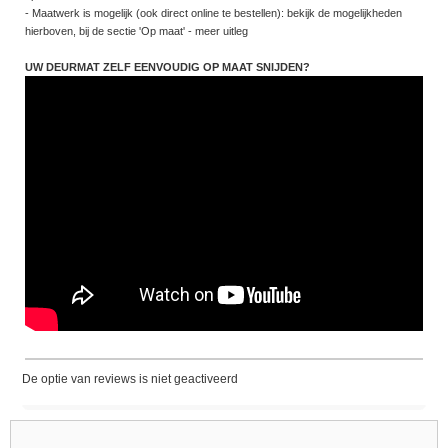
- Maatwerk is mogelijk (ook direct online te bestellen): bekijk de mogelijkheden
hierboven, bij de sectie 'Op maat' - meer uitleg
UW DEURMAT ZELF EENVOUDIG OP MAAT SNIJDEN?
De optie van reviews is niet geactiveerd