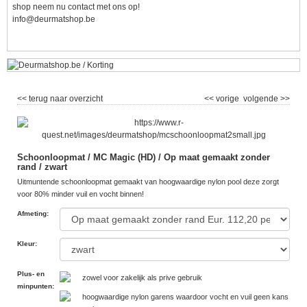
shop neem nu contact met ons op!
info@deurmatshop.be
<< terug naar overzicht
<< vorige
volgende >>
Schoonloopmat / MC Magic (HD) / Op maat gemaakt zonder
rand / zwart
Uitmuntende schoonloopmat gemaakt van hoogwaardige nylon pool deze zorgt
voor 80% minder vuil en vocht binnen!
Afmeting
:
Kleur
:
Plus- en
zowel voor zakelijk als prive gebruik
minpunten
:
hoogwaardige nylon garens waardoor vocht en vuil geen kans