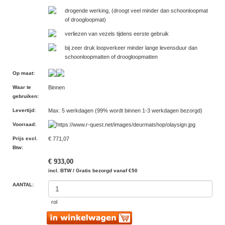
drogende werking, (droogt veel minder dan schoonloopmat
of droogloopmat)
verliezen van vezels tijdens eerste gebruik
bij zeer druk loopverkeer minder lange levensduur dan
schoonloopmatten of droogloopmatten
Op maat
:
Waar te
Binnen
gebruiken
:
Levertijd
:
Max. 5 werkdagen (99% wordt binnen 1-3 werkdagen bezorgd)
Voorraad
:
Prijs excl.
€ 771,07
Btw
:
€ 933,00
incl. BTW / Gratis bezorgd vanaf €50
AANTAL:
rol