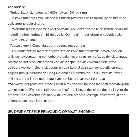
Voordelen:
- Project kwaliteit kokosmat: 60% kokos 40% pvc rug.
- De kokosmat die zowel binnen als buiten (wanneer deze droog ligt en niet in de
volle zon) te gebruiken is.
- Leverbaar als coupages, exact op maat (ook direct online te bestellen, bekijk de
mogelijkheden hierboven, bij de sectie 'Op maat' - meer uitleg) en gehele rollen!
- Dikte: cira 20 mm
- Toepassingen: Geschikt voor frequent loopverkeer
- Eenvoudig zelf op maat te snijden: leg de kokosmat onderste boven neer en
snijd de kokosmat met een scherp stanlymes en een rechte lat op de juiste maat.
*Vanwege het productieproces kan de
lengte
van de kokosmat iets groter
geleverd worden. Mocht dit gebeuren dan kunt U deze zelf eenvoudig op maat
snijden (bekijk hiervoor de uitleg hieronder en hierboven). Wilt u zelf niet meer
snijden aan de kokosmat bestel dan een kokosmat exact op maat.
**Vanwege het productie proces dient u rekening te houden met een maatafwijking
van maximaal 2% op de
rolbreedte
, heeft u minimaal de rolbreedte nodig voor de
breedte van uw kokosmat dan kunt u of een bredere rollengte selecteren of een
kokosmat op maat laten maken.
UW DEURMAT ZELF EENVOUDIG OP MAAT SNIJDEN?