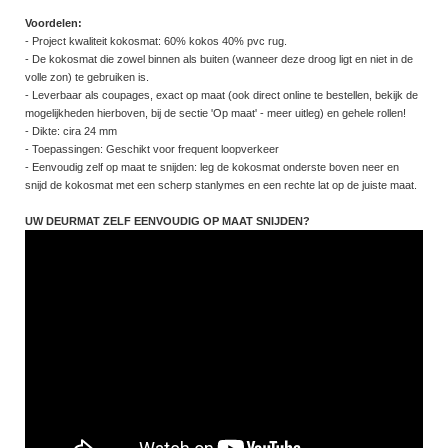
Voordelen:
- Project kwaliteit kokosmat: 60% kokos 40% pvc rug.
- De kokosmat die zowel binnen als buiten (wanneer deze droog ligt en niet in de
volle zon) te gebruiken is.
- Leverbaar als coupages, exact op maat (ook direct online te bestellen, bekijk de
mogelijkheden hierboven, bij de sectie 'Op maat' - meer uitleg) en gehele rollen!
- Dikte: cira 24 mm
- Toepassingen: Geschikt voor frequent loopverkeer
- Eenvoudig zelf op maat te snijden: leg de kokosmat onderste boven neer en
snijd de kokosmat met een scherp stanlymes en een rechte lat op de juiste maat.
UW DEURMAT ZELF EENVOUDIG OP MAAT SNIJDEN?