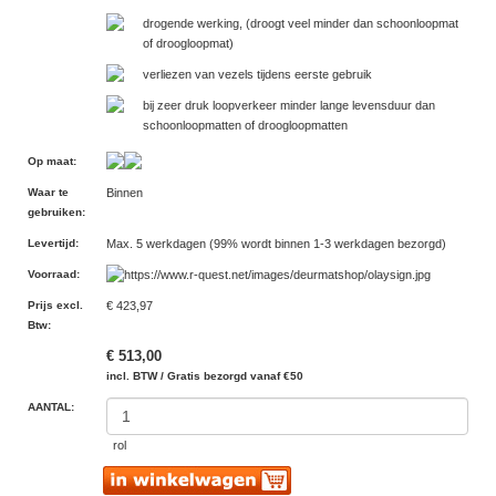
drogende werking, (droogt veel minder dan schoonloopmat
of droogloopmat)
verliezen van vezels tijdens eerste gebruik
bij zeer druk loopverkeer minder lange levensduur dan
schoonloopmatten of droogloopmatten
Op maat
:
Waar te
Binnen
gebruiken
:
Levertijd
:
Max. 5 werkdagen (99% wordt binnen 1-3 werkdagen bezorgd)
Voorraad
:
Prijs excl.
€ 423,97
Btw
:
€ 513,00
incl. BTW / Gratis bezorgd vanaf €50
AANTAL:
rol