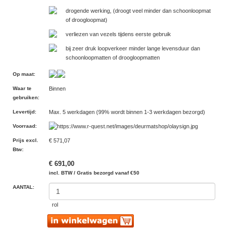
drogende werking, (droogt veel minder dan schoonloopmat
of droogloopmat)
verliezen van vezels tijdens eerste gebruik
bij zeer druk loopverkeer minder lange levensduur dan
schoonloopmatten of droogloopmatten
Op maat
:
Waar te
Binnen
gebruiken
:
Levertijd
:
Max. 5 werkdagen (99% wordt binnen 1-3 werkdagen bezorgd)
Voorraad
:
Prijs excl.
€ 571,07
Btw
:
€ 691,00
incl. BTW / Gratis bezorgd vanaf €50
AANTAL:
rol