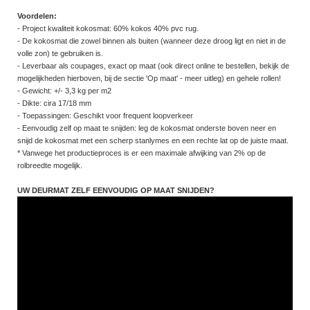
Voordelen:
- Project kwaliteit kokosmat: 60% kokos 40% pvc rug.
- De kokosmat die zowel binnen als buiten (wanneer deze droog ligt en niet in de
volle zon) te gebruiken is.
- Leverbaar als coupages, exact op maat (ook direct online te bestellen, bekijk de
mogelijkheden hierboven, bij de sectie 'Op maat' - meer uitleg) en gehele rollen!
- Gewicht: +/- 3,3 kg per m2
- Dikte: cira 17/18 mm
- Toepassingen: Geschikt voor frequent loopverkeer
- Eenvoudig zelf op maat te snijden: leg de kokosmat onderste boven neer en
snijd de kokosmat met een scherp stanlymes en een rechte lat op de juiste maat.
* Vanwege het productieproces is er een maximale afwijking van 2% op de
rolbreedte mogelijk.
UW DEURMAT ZELF EENVOUDIG OP MAAT SNIJDEN?