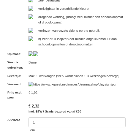
zeer betaalbaar
verkrijgbaar in verschillende kleuren
drogende werking, (droogt veel minder dan schoonloopmat
of droogloopmat)
verliezen van vezels tijdens eerste gebruik
bij zeer druk loopverkeer minder lange levensduur dan
schoonloopmatten of droogloopmatten
Op maat
:
Waar te
Binnen
gebruiken
:
Levertijd
:
Max. 5 werkdagen (99% wordt binnen 1-3 werkdagen bezorgd)
Voorraad
:
Prijs excl.
€ 1,92
Btw
:
€ 2,32
incl. BTW / Gratis bezorgd vanaf €50
AANTAL:
cm