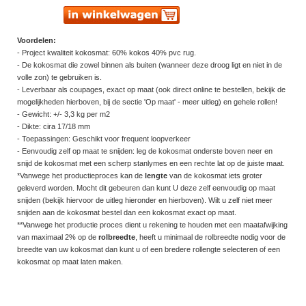
Voordelen:
- Project kwaliteit kokosmat: 60% kokos 40% pvc rug.
- De kokosmat die zowel binnen als buiten (wanneer deze droog ligt en niet in de
volle zon) te gebruiken is.
- Leverbaar als coupages, exact op maat (ook direct online te bestellen, bekijk de
mogelijkheden hierboven, bij de sectie 'Op maat' - meer uitleg) en gehele rollen!
- Gewicht: +/- 3,3 kg per m2
- Dikte: cira 17/18 mm
- Toepassingen: Geschikt voor frequent loopverkeer
- Eenvoudig zelf op maat te snijden: leg de kokosmat onderste boven neer en
snijd de kokosmat met een scherp stanlymes en een rechte lat op de juiste maat.
*Vanwege het productieproces kan de
lengte
van de kokosmat iets groter
geleverd worden. Mocht dit gebeuren dan kunt U deze zelf eenvoudig op maat
snijden (bekijk hiervoor de uitleg hieronder en hierboven). Wilt u zelf niet meer
snijden aan de kokosmat bestel dan een kokosmat exact op maat.
**Vanwege het productie proces dient u rekening te houden met een maatafwijking
van maximaal 2% op de
rolbreedte
, heeft u minimaal de rolbreedte nodig voor de
breedte van uw kokosmat dan kunt u of een bredere rollengte selecteren of een
kokosmat op maat laten maken.