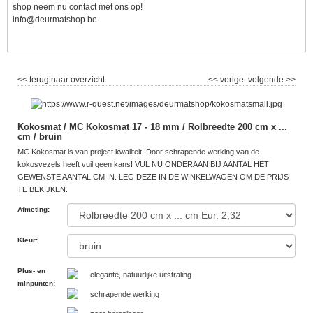
shop neem nu contact met ons op!
info@deurmatshop.be
<< terug naar overzicht
<< vorige
volgende >>
Kokosmat / MC Kokosmat 17 - 18 mm / Rolbreedte 200 cm x ...
cm / bruin
MC Kokosmat is van project kwaliteit! Door schrapende werking van de
kokosvezels heeft vuil geen kans! VUL NU ONDERAAN BIJ AANTAL HET
GEWENSTE AANTAL CM IN. LEG DEZE IN DE WINKELWAGEN OM DE PRIJS
TE BEKIJKEN.
Afmeting
:
Kleur
:
Plus- en
elegante, natuurlijke uitstraling
minpunten
:
schrapende werking