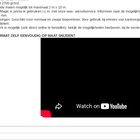
t 2700 gr/m2.
ende maten mogelijk tot maximaal 2 m x 10 m.
Magic is prima te gebruiken i.c.m. met onze was- wisselservice. Informeer naar de mogelijk
 7 mm
singen: Geschikt voor normaal en zwaar loopverkeer. Voor gebruik bij entrees van kantoorge
iteiten.
k is mogelijk (ook direct online te bestellen): bekijk de mogelijkheden hierboven, bij de sectie
RMAT ZELF EENVOUDIG OP MAAT SNIJDEN?