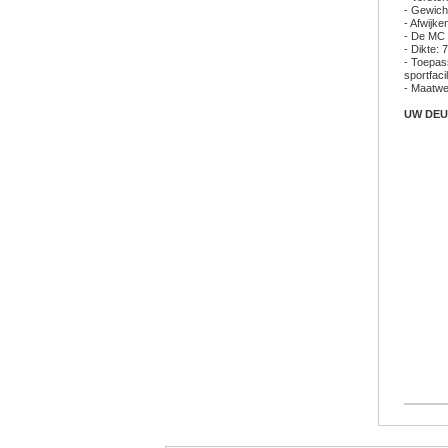
- Gewich
- Afwijk
- De MC 
- Dikte:
- Toepas
sportfacil
- Maatwer
UW DEU