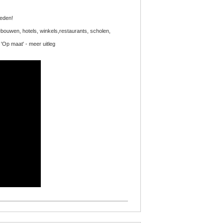
heden!
bouwen, hotels, winkels,restaurants, scholen,
 'Op maat' - meer uitleg