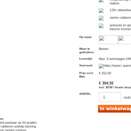
maken
120x uitwasba
sterke rubberen
antraciet en gr
kleuren kunnen
Op maat
:
Waar te
Binnen
gebruiken
:
Levertijd
:
Max. 5 werkdagen (99
Voorraad
:
Prijs excl.
€ 252,00
Btw
:
€ 304,92
incl. BTW / Gratis bez
AANTAL:
stuk(
en:
rieel wasbaar op 50 graden.
 rubberen antislip backing.
rkte randen rondom.