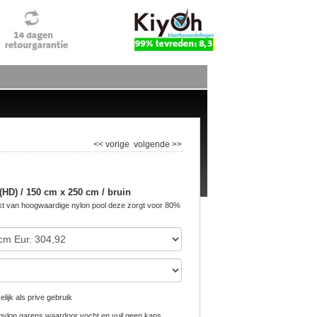
<< vorige
volgende >>
HD) / 150 cm x 250 cm / bruin
 van hoogwaardige nylon pool deze zorgt voor 80%
lijk als prive gebruik
ylon garens waardoor vocht en vuil geen kans