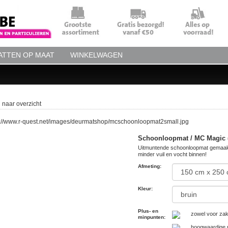
TTEN OP MAAT
WINKELWAGEN
 naar overzicht
Schoonloopmat / MC Magic (
Uitmuntende schoonloopmat gemaakt
minder vuil en vocht binnen!
Afmeting
:
Kleur
:
Plus- en
zowel voor zake
minpunten
:
hoogwaardige n