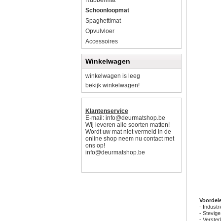
Rubbermat
Schoonloopmat
Spaghettimat
Opvulvloer
Accessoires
Winkelwagen
winkelwagen is leeg
bekijk winkelwagen!
Klantenservice
E-mail:
info@deurmatshop.be
Wij leveren alle soorten matten!
Wordt uw mat niet vermeld in de
online shop neem nu contact met
ons op!
info@deurmatshop.be
Voordel
- Indust
- Stevige
- Verste