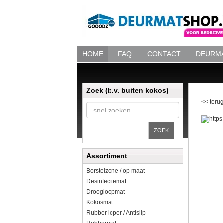
HOME
FAQ
CONTACT
DEURMA
Zoek (b.v. buiten kokos)
<< terug
ZOEK
Assortiment
Borstelzone / op maat
Desinfectiemat
Droogloopmat
Kokosmat
Rubber loper / Antislip