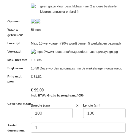
geen grijze kleur beschikbaar (wel 2 andere bestseller
kleuren: antraciet en bruin)
Op maat
:
Waar te
Binnen
gebruiken
:
Levertijd
:
Max. 10 werkdagen (90% wordt binnen 5 werkdagen bezorgd)
Voorraad
:
Max. breedte
:
195 cm
Snijkosten
:
15,50 Deze worden automatisch in de winkelwagen toegevoegd
Prijs excl.
€ 81,82
Btw
:
€ 99,00
incl. BTW / Gratis bezorgd vanaf €50
Gewenste maat:
Breedte (cm)
X
Lengte (cm)
Aantal
deurmatten: