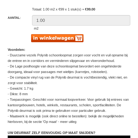
Totaal: 1.00 m2 x €99 x 1 stuk(s) =
€99.00
AANTAL:
m2
Voordelen:
- Duurzame vezels Polynib schoonloopmat zorgen voor vocht en vuil opname bij
de entree en in corridors en verminderen slipgevaar en vloeronderhoud.
- De Lage poolhoogte van deze schoonloopmat bevordert een ongehinderde
doorgang, ideaal voor passages met wieltjes (karretjes, rolstoelen).
- De compacte vinyl rug van de Polynib deurmat is vochtbestendig, vlekt niet, en
zorgt voor stabiliteit.
- Gewicht: 1.7 kg
- Dikte: 8 mm
- Toepassingen: Geschikt voor normaal loopverkeer. Voor gebruik bij entrees van
kantoorgebouwen, hotels, winkels, restaurants, scholen, sportfaciliteiten. De
Polynib deurmat is ook prima te gebruiken voor particulier gebruik.
- Maatwerk is mogelijk (ook direct online te bestellen): bekijk de mogelijkheden
hierboven, bij de sectie 'Op maat' - meer uitleg
UW DEURMAT ZELF EENVOUDIG OP MAAT SNIJDEN?