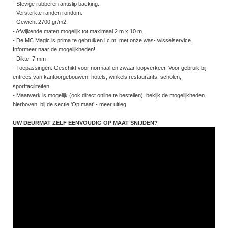
- Stevige rubberen antislip backing.
- Versterkte randen rondom.
- Gewicht 2700 gr/m2.
- Afwijkende maten mogelijk tot maximaal 2 m x 10 m.
- De MC Magic is prima te gebruiken i.c.m. met onze was- wisselservice.
Informeer naar de mogelijkheden!
- Dikte: 7 mm
- Toepassingen: Geschikt voor normaal en zwaar loopverkeer. Voor gebruik bij
entrees van kantoorgebouwen, hotels, winkels,restaurants, scholen,
sportfaciliteiten.
- Maatwerk is mogelijk (ook direct online te bestellen): bekijk de mogelijkheden
hierboven, bij de sectie 'Op maat' - meer uitleg
UW DEURMAT ZELF EENVOUDIG OP MAAT SNIJDEN?