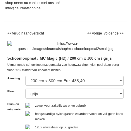
shop neem nu contact met ons op!
info@deurmatshop.be
<< terug naar overzicht
<< vorige
volgende >>
Schoonloopmat / MC Magic (HD) / 200 cm x 300 cm / grijs
Uitmuntende schoonloopmat gemaakt van hoogwaardige nylon pool deze zorgt
voor 80% minder vuil en vocht binnen!
Afmeting
:
Kleur
:
Plus- en
zowel voor zakelijk als prive gebruik
minpunten
:
hoogwaardige nylon garens waardoor vocht en vuil geen kans
maken
120x uitwasbaar op 50 graden