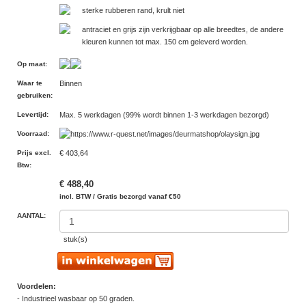
sterke rubberen rand, krult niet
antraciet en grijs zijn verkrijgbaar op alle breedtes, de andere
kleuren kunnen tot max. 150 cm geleverd worden.
Op maat
:
Waar te
Binnen
gebruiken
:
Levertijd
:
Max. 5 werkdagen (99% wordt binnen 1-3 werkdagen bezorgd)
Voorraad
:
Prijs excl.
€ 403,64
Btw
:
€ 488,40
incl. BTW / Gratis bezorgd vanaf €50
AANTAL:
stuk(s)
Voordelen:
- Industrieel wasbaar op 50 graden.