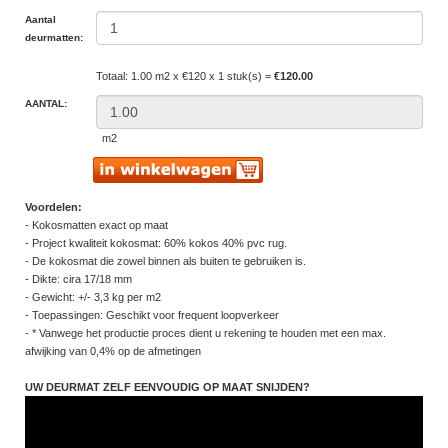
Aantal
deurmatten:
Totaal: 1.00 m2 x €120 x 1 stuk(s) =
€120.00
AANTAL:
m2
Voordelen:
- Kokosmatten exact op maat
- Project kwaliteit kokosmat: 60% kokos 40% pvc rug.
- De kokosmat die zowel binnen als buiten te gebruiken is.
- Dikte: cira 17/18 mm
- Gewicht: +/- 3,3 kg per m2
- Toepassingen: Geschikt voor frequent loopverkeer
- * Vanwege het productie proces dient u rekening te houden met een max.
afwijking van 0,4% op de afmetingen
UW DEURMAT ZELF EENVOUDIG OP MAAT SNIJDEN?