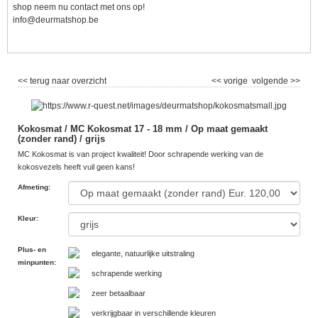
shop neem nu contact met ons op!
info@deurmatshop.be
<< terug naar overzicht
<< vorige
volgende >>
Kokosmat / MC Kokosmat 17 - 18 mm / Op maat gemaakt
(zonder rand) / grijs
MC Kokosmat is van project kwaliteit! Door schrapende werking van de
kokosvezels heeft vuil geen kans!
Afmeting
:
Kleur
:
Plus- en
elegante, natuurlijke uitstraling
minpunten
:
schrapende werking
zeer betaalbaar
verkrijgbaar in verschillende kleuren