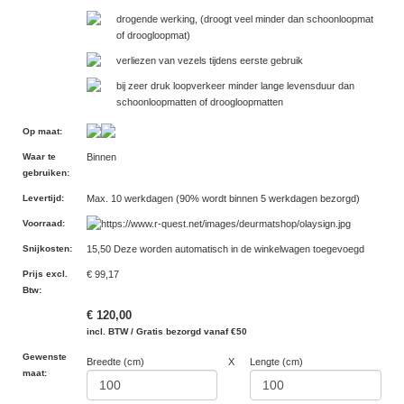
drogende werking, (droogt veel minder dan schoonloopmat
of droogloopmat)
verliezen van vezels tijdens eerste gebruik
bij zeer druk loopverkeer minder lange levensduur dan
schoonloopmatten of droogloopmatten
Op maat
:
Waar te
Binnen
gebruiken
:
Levertijd
:
Max. 10 werkdagen (90% wordt binnen 5 werkdagen bezorgd)
Voorraad
:
Snijkosten
:
15,50 Deze worden automatisch in de winkelwagen toegevoegd
Prijs excl.
€ 99,17
Btw
:
€ 120,00
incl. BTW / Gratis bezorgd vanaf €50
Gewenste
Breedte (cm)
X
Lengte (cm)
maat: