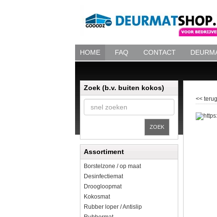
HOME
FAQ
CONTACT
DEURMA
Zoek (b.v. buiten kokos)
<< terug
ZOEK
Assortiment
Borstelzone / op maat
Desinfectiemat
Droogloopmat
Kokosmat
Rubber loper / Antislip