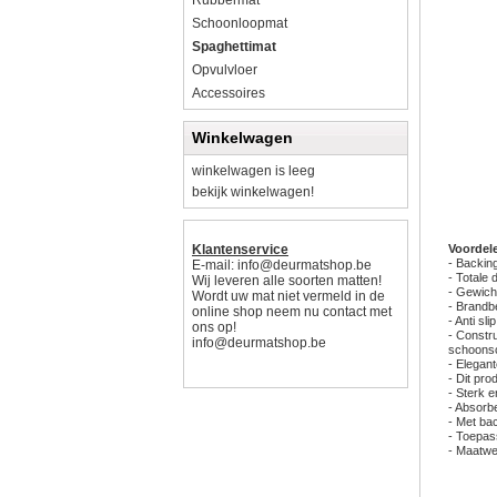
Rubbermat
Schoonloopmat
Spaghettimat
Opvulvloer
Accessoires
Winkelwagen
winkelwagen is leeg
bekijk winkelwagen!
Klantenservice
Voordel
- Backing
E-mail:
info@deurmatshop.be
- Totale 
Wij leveren alle soorten matten!
- Gewich
Wordt uw mat niet vermeld in de
- Brandb
online shop neem nu contact met
- Anti s
ons op!
- Constr
info@deurmatshop.be
schoonsc
- Elegant
- Dit pr
- Sterk e
- Absorb
- Met bac
- Toepas
- Maatwer