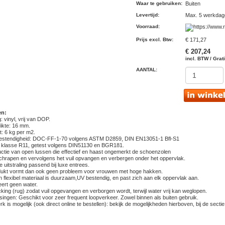
Waar te gebruiken
:
Buiten
Levertijd
:
Max. 5 werkdag
Voorraad
:
Prijs excl. Btw
:
€ 171,27
€ 207,24
incl. BTW / Grat
AANTAL:
en:
: vinyl, vrij van DOP.
dikte: 16 mm.
t: 6 kg per m2.
estendigheid: DOC-FF-1-70 volgens ASTM D2859, DIN EN13051-1 Bfl-S1
lip klasse R11, getest volgens DIN51130 en BGR181.
uctie van open lussen die effectief en haast ongemerkt de schoenzolen
hrapen en vervolgens het vuil opvangen en verbergen onder het oppervlak.
e uitstraling passend bij luxe entrees.
odukt vormt dan ook geen probleem voor vrouwen met hoge hakken.
n flexibel materiaal is duurzaam,UV bestendig, en past zich aan elk oppervlak aan.
eert geen water.
king (rug) zodat vuil opgevangen en verborgen wordt, terwijl water vrij kan weglopen.
singen: Geschikt voor zeer frequent loopverkeer. Zowel binnen als buiten gebruik.
k is mogelijk (ook direct online te bestellen): bekijk de mogelijkheden hierboven, bij de sectie