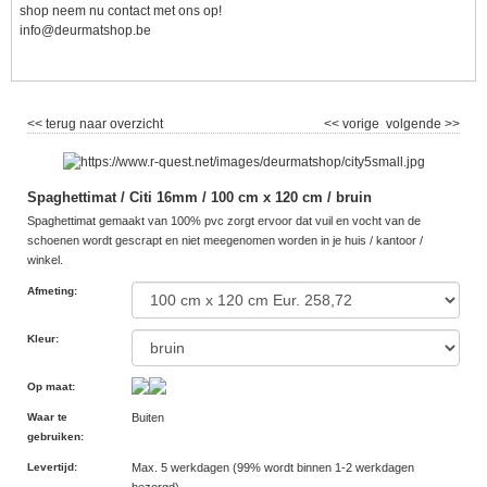
shop neem nu contact met ons op!
info@deurmatshop.be
<< terug naar overzicht
<< vorige
volgende >>
Spaghettimat / Citi 16mm / 100 cm x 120 cm / bruin
Spaghettimat gemaakt van 100% pvc zorgt ervoor dat vuil en vocht van de
schoenen wordt gescrapt en niet meegenomen worden in je huis / kantoor /
winkel.
Afmeting
:
Kleur
:
Op maat
:
Waar te
Buiten
gebruiken
:
Levertijd
:
Max. 5 werkdagen (99% wordt binnen 1-2 werkdagen