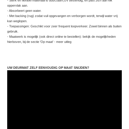
- Sterk en flexibel materiaal is duurzaam,UV bestendig, en past zich aan elk
oppervlak aan.
- Absorbeert geen water.
- Met backing (rug) zodat vuil opgevangen en verborgen wordt, terwijl water vrij
kan weglopen.
- Toepassingen: Geschikt voor zeer frequent loopverkeer. Zowel binnen als buiten
gebruik.
- Maatwerk is mogelijk (ook direct online te bestellen): bekijk de mogelijkheden
hierboven, bij de sectie 'Op maat' - meer uitleg
UW DEURMAT ZELF EENVOUDIG OP MAAT SNIJDEN?