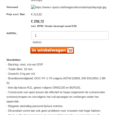
bezorgd)
Voorraad
:
Prijs excl. Btw
:
€ 213,82
€ 258,72
incl. BTW / Gratis bezorgd vanaf €50
AANTAL:
stuk(s)
Voordelen:
- Backing: vinyl, vrij van DOP.
- Totale dikte: 16 mm.
- Gewicht: 6 kg per m2.
- Brandbestendigheid: DOC-FF-1-70 volgens ASTM D2859, DIN EN13051-1 Bfl-
S1
- Anti slip klasse R11, getest volgens DIN51130 en BGR181.
- Constructie van open lussen die effectief en haast ongemerkt de schoenzolen
schoonschrapen en vervolgens het vuil opvangen en verbergen onder het
oppervlak.
- Elegante uitstraling passend bij luxe entrees.
- Dit produkt vormt dan ook geen probleem voor vrouwen met hoge hakken.