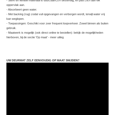
- Sterk en flexibel materiaal is duurzaam,UV bestendig, en past zich aan elk
oppervlak aan.
- Absorbeert geen water.
- Met backing (rug) zodat vuil opgevangen en verborgen wordt, terwijl water vrij
kan weglopen.
- Toepassingen: Geschikt voor zeer frequent loopverkeer. Zowel binnen als buiten
gebruik.
- Maatwerk is mogelijk (ook direct online te bestellen): bekijk de mogelijkheden
hierboven, bij de sectie 'Op maat' - meer uitleg
UW DEURMAT ZELF EENVOUDIG OP MAAT SNIJDEN?