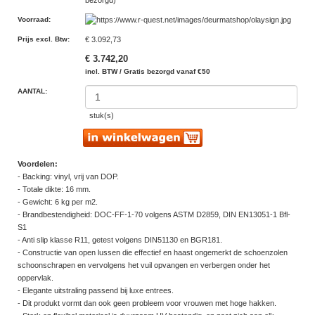
bezorgd)
Voorraad
:
Prijs excl. Btw
:
€ 3.092,73
€ 3.742,20
incl. BTW / Gratis bezorgd vanaf €50
AANTAL:
stuk(s)
Voordelen:
- Backing: vinyl, vrij van DOP.
- Totale dikte: 16 mm.
- Gewicht: 6 kg per m2.
- Brandbestendigheid: DOC-FF-1-70 volgens ASTM D2859, DIN EN13051-1 Bfl-
S1
- Anti slip klasse R11, getest volgens DIN51130 en BGR181.
- Constructie van open lussen die effectief en haast ongemerkt de schoenzolen
schoonschrapen en vervolgens het vuil opvangen en verbergen onder het
oppervlak.
- Elegante uitstraling passend bij luxe entrees.
- Dit produkt vormt dan ook geen probleem voor vrouwen met hoge hakken.