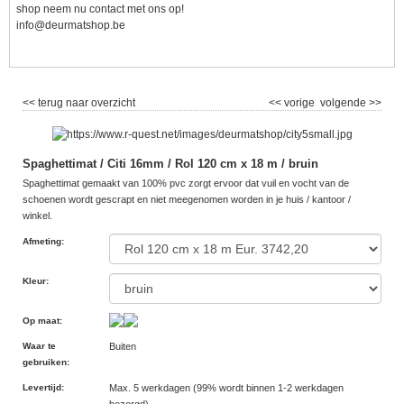
shop neem nu contact met ons op!
info@deurmatshop.be
<< terug naar overzicht
<< vorige
volgende >>
Spaghettimat / Citi 16mm / Rol 120 cm x 18 m / bruin
Spaghettimat gemaakt van 100% pvc zorgt ervoor dat vuil en vocht van de
schoenen wordt gescrapt en niet meegenomen worden in je huis / kantoor /
winkel.
Afmeting
:
Kleur
:
Op maat
:
Waar te
Buiten
gebruiken
:
Levertijd
:
Max. 5 werkdagen (99% wordt binnen 1-2 werkdagen