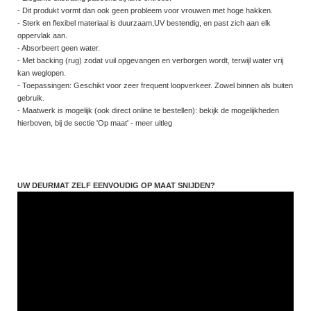
- Dit produkt vormt dan ook geen probleem voor vrouwen met hoge hakken.
- Sterk en flexibel materiaal is duurzaam,UV bestendig, en past zich aan elk
oppervlak aan.
- Absorbeert geen water.
- Met backing (rug) zodat vuil opgevangen en verborgen wordt, terwijl water vrij
kan weglopen.
- Toepassingen: Geschikt voor zeer frequent loopverkeer. Zowel binnen als buiten
gebruik.
- Maatwerk is mogelijk (ook direct online te bestellen): bekijk de mogelijkheden
hierboven, bij de sectie 'Op maat' - meer uitleg
UW DEURMAT ZELF EENVOUDIG OP MAAT SNIJDEN?