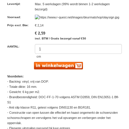
Levertijd
:
Max. 5 werkdagen (99% wordt binnen 1-2 werkdagen
bezorgd)
Voorraad
:
Prijs excl. Btw
:
€ 2,14
€ 2,59
incl. BTW / Gratis bezorgd vanaf €50
AANTAL:
cm
Voordelen:
- Backing: vinyl, vrij van DOP.
- Totale dikte: 16 mm.
- Gewicht: 6 kg per m2.
- Brandbestendigheid: DOC-FF-1-70 volgens ASTM D2859, DIN EN13051-1 Bfl-
S1
- Anti slip klasse R11, getest volgens DIN51130 en BGR181.
- Constructie van open lussen die effectief en haast ongemerkt de schoenzolen
schoonschrapen en vervolgens het vuil opvangen en verbergen onder het
oppervlak.
- Elegante uitstraling passend bij luxe entrees.