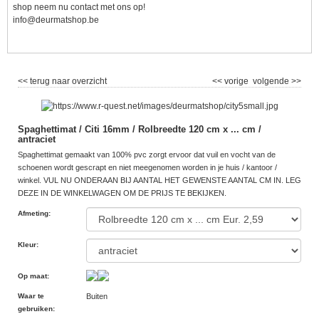
shop neem nu contact met ons op!
info@deurmatshop.be
<< terug naar overzicht
<< vorige
volgende >>
Spaghettimat / Citi 16mm / Rolbreedte 120 cm x ... cm /
antraciet
Spaghettimat gemaakt van 100% pvc zorgt ervoor dat vuil en vocht van de
schoenen wordt gescrapt en niet meegenomen worden in je huis / kantoor /
winkel. VUL NU ONDERAAN BIJ AANTAL HET GEWENSTE AANTAL CM IN. LEG
DEZE IN DE WINKELWAGEN OM DE PRIJS TE BEKIJKEN.
Afmeting
:
Kleur
:
Op maat
:
Waar te
Buiten
gebruiken
: