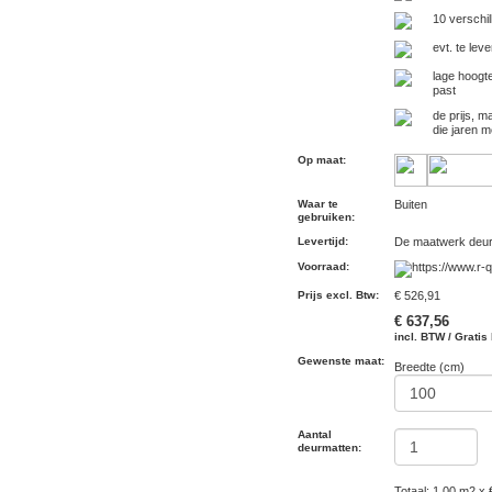
10 verschil
evt. te lev
lage hoogt
past
de prijs, m
die jaren 
Op maat
:
Waar te
Buiten
gebruiken
:
Levertijd
:
De maatwerk deurm
Voorraad
:
Prijs excl. Btw
:
€ 526,91
€ 637,56
incl. BTW / Gratis
Gewenste maat:
Breedte (cm)
Aantal
deurmatten:
Totaal: 1.00 m2 x 