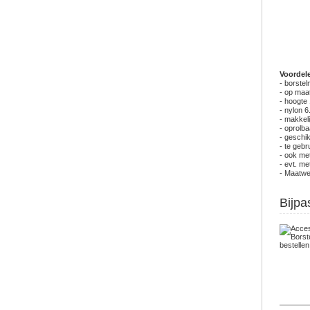
Voordel
- borstel
- op maa
- hoogte
- nylon 6
- makkeli
- oprolba
- geschi
- te gebr
- ook me
- evt. me
- Maatwer
Bijpa