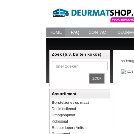
HOME
FAQ
CONTACT
DEURMA
Zoek (b.v. buiten kokos)
<< terug
ZOEK
Assortiment
Borstelzone / op maat
Desinfectiemat
Droogloopmat
Kokosmat
Rubber loper / Antislip