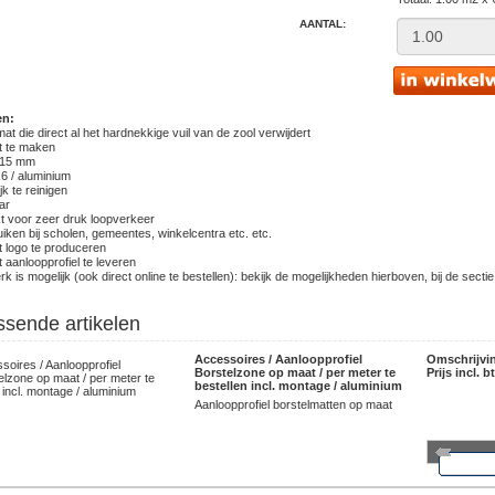
AANTAL:
en:
mat die direct al het hardnekkige vuil van de zool verwijdert
t te maken
 15 mm
.6 / aluminium
jk te reinigen
ar
kt voor zeer druk loopverkeer
uiken bij scholen, gemeentes, winkelcentra etc. etc.
t logo te produceren
t aanloopprofiel te leveren
k is mogelijk (ook direct online te bestellen): bekijk de mogelijkheden hierboven, bij de sectie
ssende artikelen
Accessoires / Aanloopprofiel
Omschrijvi
Borstelzone op maat / per meter te
Prijs incl. b
bestellen incl. montage / aluminium
Aanloopprofiel borstelmatten op maat
mee