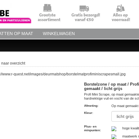
TTEN OP MAAT
WINKELWAGEN
 naar overzicht
Borstelzone / op maat / Prof
gemaakt / licht grijs
Profi Mini Scrape, op maat gemaakte 
hardnekkige vuil en vocht van de sc
Afmeting
:
Op maat gemaakt 
Kleur
:
Plus- en
hoge kwalit
minpunten
:
maatwerk m