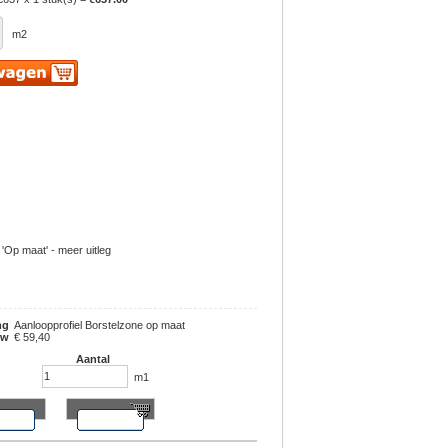
m2
 'Op maat' - meer uitleg
ng
Aanloopprofiel Borstelzone op maat
tw
€ 59,40
Aantal
m1
r info
bestel