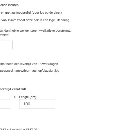
lende kleuren
eren met aanloopprofiel (voor los op de vloer)
e van 15mm zodat deze ook in een lage uitsparing
aar dan heb je wel een zeer kwalitatieve borstelmat
meegaat
at heeft een levertijd van 15 werkdagen
 bezorgd vanaf €50
X
Lengte (cm)
€637 x 1 stuk(s) =
€637.00