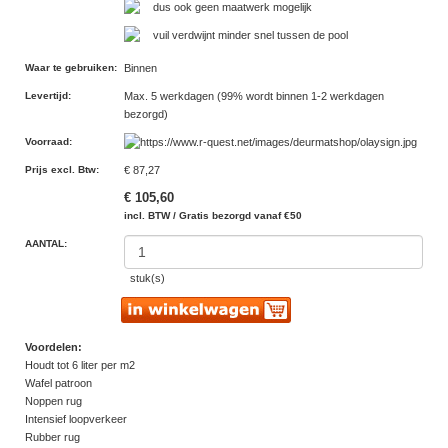
dus ook geen maatwerk mogelijk
vuil verdwijnt minder snel tussen de pool
Waar te gebruiken
:
Binnen
Levertijd
:
Max. 5 werkdagen (99% wordt binnen 1-2 werkdagen
bezorgd)
Voorraad
:
Prijs excl. Btw
:
€ 87,27
€ 105,60
incl. BTW / Gratis bezorgd vanaf €50
AANTAL:
stuk(s)
Voordelen:
Houdt tot 6 liter per m2
Wafel patroon
Noppen rug
Intensief loopverkeer
Rubber rug