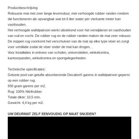
Productbeschrijving
Robuuste mat met zeer lange levensduur, met verhoogde rubber randen rondom
die functioneren als opvangbak wat tot 6 liter water per vierkante meter kan
vasthouden.
Het verhoogde wafelpatroon werkt uitstekend voor het verwijderen en vasthouden
van vuil en vocht. De rubber rug en de rubber randen maken de mat zeer robuust.
De noppen rug voorkomt het verschuiven van de mat op elke type vloer en zorgt
voor ventilatie zodat de vloer onder de mat kan drogen. .
Voor installaties in entrees van scholen, universiteiten, winkelcentra,
kantoorpanden, winkelcentra en sportgelegenheden.
Technische specificaties:
Geluste pool van getufte absorberende Decalon® garens in wafelpatroon geperst
op een rubber rug.
830 gram garens per m2.
Rug: 100% Nitrilrubber.
Totale dikte: 10,5 mm.
Gewicht: 4,4 kg per m2.
UW DEURMAT ZELF EENVOUDIG OP MAAT SNIJDEN?