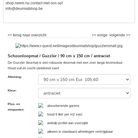
shop neem nu contact met ons op!
info@deurmatshop.be
<< terug naar overzicht
<< vorige
volgende >>
Schoonloopmat / Guzzler / 90 cm x 150 cm / antraciet
De Guzzler deurmat is een robuuste deurmat met een zeer lange levensduur.
Houd vuil en vocht uistekend vast!
Afmeting
:
Kleur
:
Plus- en
absorberende garens
minpunten
:
houd 6 liter per m2 vast
antislip profiel aan voorzijde
alleeen in standaard afmetingen verkrijgbaar