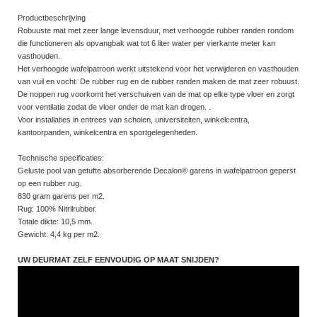
Productbeschrijving
Robuuste mat met zeer lange levensduur, met verhoogde rubber randen rondom
die functioneren als opvangbak wat tot 6 liter water per vierkante meter kan
vasthouden.
Het verhoogde wafelpatroon werkt uitstekend voor het verwijderen en vasthouden
van vuil en vocht. De rubber rug en de rubber randen maken de mat zeer robuust.
De noppen rug voorkomt het verschuiven van de mat op elke type vloer en zorgt
voor ventilatie zodat de vloer onder de mat kan drogen. .
Voor installaties in entrees van scholen, universiteiten, winkelcentra,
kantoorpanden, winkelcentra en sportgelegenheden.
Technische specificaties:
Geluste pool van getufte absorberende Decalon® garens in wafelpatroon geperst
op een rubber rug.
830 gram garens per m2.
Rug: 100% Nitrilrubber.
Totale dikte: 10,5 mm.
Gewicht: 4,4 kg per m2.
UW DEURMAT ZELF EENVOUDIG OP MAAT SNIJDEN?