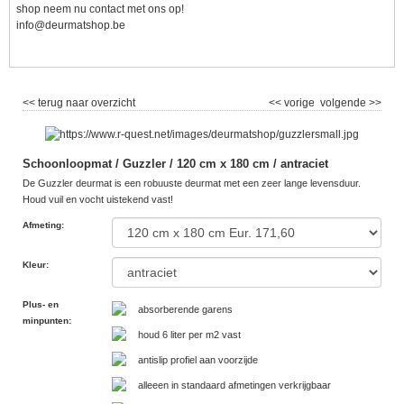
shop neem nu contact met ons op!
info@deurmatshop.be
<< terug naar overzicht
<< vorige
volgende >>
Schoonloopmat / Guzzler / 120 cm x 180 cm / antraciet
De Guzzler deurmat is een robuuste deurmat met een zeer lange levensduur.
Houd vuil en vocht uistekend vast!
Afmeting
:
Kleur
:
Plus- en
absorberende garens
minpunten
:
houd 6 liter per m2 vast
antislip profiel aan voorzijde
alleeen in standaard afmetingen verkrijgbaar