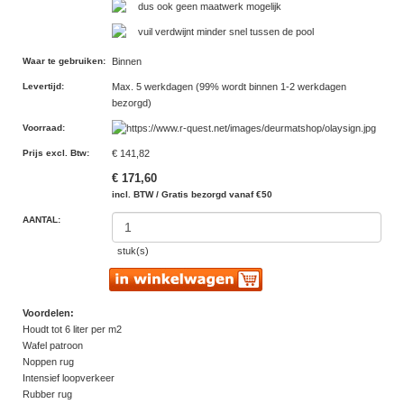
dus ook geen maatwerk mogelijk
vuil verdwijnt minder snel tussen de pool
Waar te gebruiken
:
Binnen
Levertijd
:
Max. 5 werkdagen (99% wordt binnen 1-2 werkdagen
bezorgd)
Voorraad
:
Prijs excl. Btw
:
€ 141,82
€ 171,60
incl. BTW / Gratis bezorgd vanaf €50
AANTAL:
stuk(s)
Voordelen:
Houdt tot 6 liter per m2
Wafel patroon
Noppen rug
Intensief loopverkeer
Rubber rug