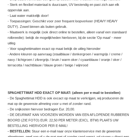
- Sterk en flexibel materiaal is duurzaam, UV bestendig en past zich aan elk
oppervlak aan.
- Laat water makkelijk door!
- Toepassingen: Geschikt voor zeer frequent loopverkeer (HEAVY HEAVY
DUTY). Zowel binnen als buiten gebruik.
- Maatwerk is mogelijk (ook direct online te bestellen, alleen vanaf een standaard
rolbreedte): bekijk de mogelijkheden hierboven, bij de sectie 'Op maat' - meer
uitleg
- Voor spaghettimatten exact op maat bekijk de uitleg hieronder
- Andere kleuren op aanvraag (staalblauw / donkergroen / warmgrijs / creme /
navy / lichtgroen / zilvergrijs / bruin / warm oker / cyaanblauw / oranje / oker /
terracotta / nachtblauw / blauw groen / beige / wijnrood
SPAGHETTIMAT HDD EXACT OP MAAT: (alleen per e-mail te bestellen)
- De Spaghettimat HDD is ook excact op maat te verkrijgen, wij produceren de
mat op de gewenste afmeting voor u met of zonder rand.
- De snijkosten hiervoor bedragen Eur. 20,00.
- DE DEURMAT KAN VOORZIEN WORDEN VAN EEN AFLOPENDE RUBBEREN
BOORD (ZIE FOTO) EUR. 22,50 PER METER (EXCL. BTW) PLAATS UW
BESTELLING HIERVOOR PER E-MAIL!
- BESTELLEN:
Stuur een e-mail naar onze klantenservice met de gewenste
afmetingen, geef aan of u de mat met of zonder rand wenst, wij sturen u direct een