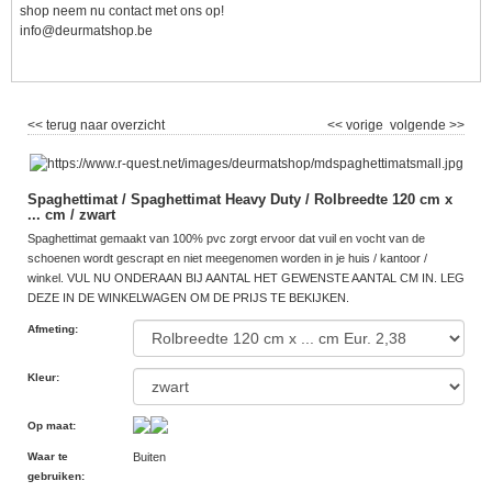
shop neem nu contact met ons op!
info@deurmatshop.be
<< terug naar overzicht
<< vorige
volgende >>
Spaghettimat / Spaghettimat Heavy Duty / Rolbreedte 120 cm x
... cm / zwart
Spaghettimat gemaakt van 100% pvc zorgt ervoor dat vuil en vocht van de
schoenen wordt gescrapt en niet meegenomen worden in je huis / kantoor /
winkel. VUL NU ONDERAAN BIJ AANTAL HET GEWENSTE AANTAL CM IN. LEG
DEZE IN DE WINKELWAGEN OM DE PRIJS TE BEKIJKEN.
Afmeting
:
Kleur
:
Op maat
:
Waar te
Buiten
gebruiken
: