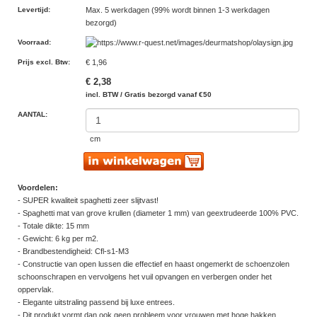
Levertijd
:
Max. 5 werkdagen (99% wordt binnen 1-3 werkdagen
bezorgd)
Voorraad
:
Prijs excl. Btw
:
€ 1,96
€ 2,38
incl. BTW / Gratis bezorgd vanaf €50
AANTAL:
cm
Voordelen:
- SUPER kwaliteit spaghetti zeer slijtvast!
- Spaghetti mat van grove krullen (diameter 1 mm) van geextrudeerde 100% PVC.
- Totale dikte: 15 mm
- Gewicht: 6 kg per m2.
- Brandbestendigheid: Cfl-s1-M3
- Constructie van open lussen die effectief en haast ongemerkt de schoenzolen
schoonschrapen en vervolgens het vuil opvangen en verbergen onder het
oppervlak.
- Elegante uitstraling passend bij luxe entrees.
- Dit produkt vormt dan ook geen probleem voor vrouwen met hoge hakken.