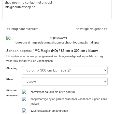
shop neem nu contact met ons op!
info@deurmatshop.be
<< terug naar overzicht
<< vorige
volgende >>
Schoonloopmat / MC Magic (HD) / 85 cm x 300 cm / blauw
Uitmuntende schoonloopmat gemaakt van hoogwaardige nylon pool deze zorgt
voor 80% minder vuil en vocht binnen!
Afmeting
:
Kleur
:
Plus- en
zowel voor zakelijk als prive gebruik
minpunten
:
hoogwaardige nylon garens waardoor vocht en vuil geen kans
maken
120x uitwasbaar op 50 graden