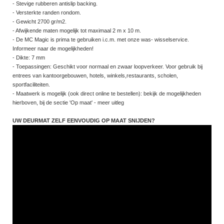
- Stevige rubberen antislip backing.
- Versterkte randen rondom.
- Gewicht 2700 gr/m2.
- Afwijkende maten mogelijk tot maximaal 2 m x 10 m.
- De MC Magic is prima te gebruiken i.c.m. met onze was- wisselservice.
Informeer naar de mogelijkheden!
- Dikte: 7 mm
- Toepassingen: Geschikt voor normaal en zwaar loopverkeer. Voor gebruik bij
entrees van kantoorgebouwen, hotels, winkels,restaurants, scholen,
sportfaciliteiten.
- Maatwerk is mogelijk (ook direct online te bestellen): bekijk de mogelijkheden
hierboven, bij de sectie 'Op maat' - meer uitleg
UW DEURMAT ZELF EENVOUDIG OP MAAT SNIJDEN?