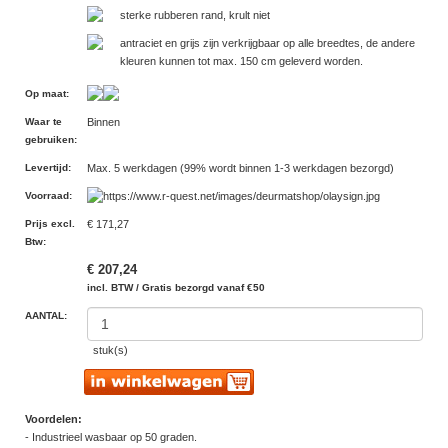
sterke rubberen rand, krult niet
antraciet en grijs zijn verkrijgbaar op alle breedtes, de andere
kleuren kunnen tot max. 150 cm geleverd worden.
Op maat
:
Waar te
Binnen
gebruiken
:
Levertijd
:
Max. 5 werkdagen (99% wordt binnen 1-3 werkdagen bezorgd)
Voorraad
:
Prijs excl.
€ 171,27
Btw
:
€ 207,24
incl. BTW / Gratis bezorgd vanaf €50
AANTAL:
stuk(s)
Voordelen:
- Industrieel wasbaar op 50 graden.