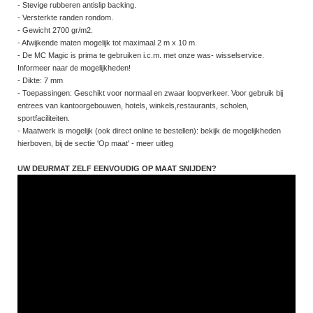
- Stevige rubberen antislip backing.
- Versterkte randen rondom.
- Gewicht 2700 gr/m2.
- Afwijkende maten mogelijk tot maximaal 2 m x 10 m.
- De MC Magic is prima te gebruiken i.c.m. met onze was- wisselservice.
Informeer naar de mogelijkheden!
- Dikte: 7 mm
- Toepassingen: Geschikt voor normaal en zwaar loopverkeer. Voor gebruik bij
entrees van kantoorgebouwen, hotels, winkels,restaurants, scholen,
sportfaciliteiten.
- Maatwerk is mogelijk (ook direct online te bestellen): bekijk de mogelijkheden
hierboven, bij de sectie 'Op maat' - meer uitleg
UW DEURMAT ZELF EENVOUDIG OP MAAT SNIJDEN?