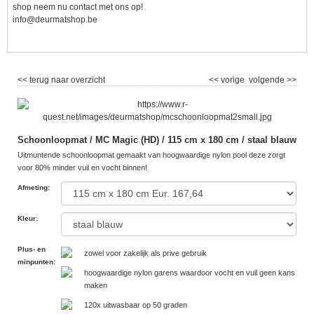
shop neem nu contact met ons op!
info@deurmatshop.be
<< terug naar overzicht
<< vorige
volgende >>
Schoonloopmat / MC Magic (HD) / 115 cm x 180 cm / staal blauw
Uitmuntende schoonloopmat gemaakt van hoogwaardige nylon pool deze zorgt
voor 80% minder vuil en vocht binnen!
Afmeting
:
Kleur
:
Plus- en
zowel voor zakelijk als prive gebruik
minpunten
:
hoogwaardige nylon garens waardoor vocht en vuil geen kans
maken
120x uitwasbaar op 50 graden