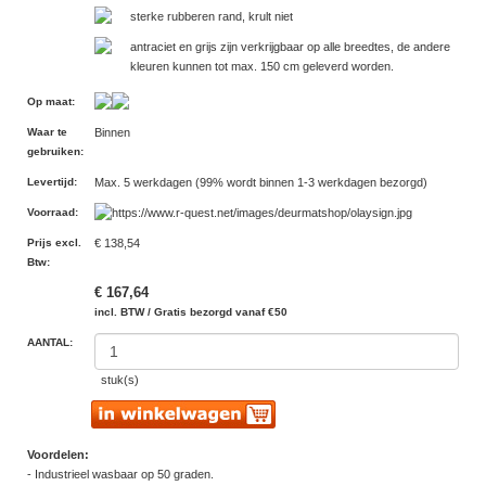
sterke rubberen rand, krult niet
antraciet en grijs zijn verkrijgbaar op alle breedtes, de andere
kleuren kunnen tot max. 150 cm geleverd worden.
Op maat
:
Waar te
Binnen
gebruiken
:
Levertijd
:
Max. 5 werkdagen (99% wordt binnen 1-3 werkdagen bezorgd)
Voorraad
:
Prijs excl.
€ 138,54
Btw
:
€ 167,64
incl. BTW / Gratis bezorgd vanaf €50
AANTAL:
stuk(s)
Voordelen:
- Industrieel wasbaar op 50 graden.