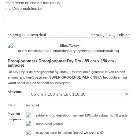
shop neem nu contact met ons op!
info@deurmatshop.be
<< terug naar overzicht
<< vorige
volgende >>
Droogloopmat / Droogloopmat Dry Dry / 85 cm x 150 cm /
antraciet
De Dry Dry is de droogloopmat bij uitstek! Doordat deze gemaakt is van katoen
en met rand heeft deze een SUPER DROGENDE WERKING! Al het vocht en vuil
wordt direct van de schoenzool verwijderd.
Afmeting
:
Kleur
:
antraciet
Plus- en
rubberen rug daardoor minimaal 120x uitwasbaar op 50 graden
minpunten
:
super veel katoen
exact op maat te maken (met of zonder rand)