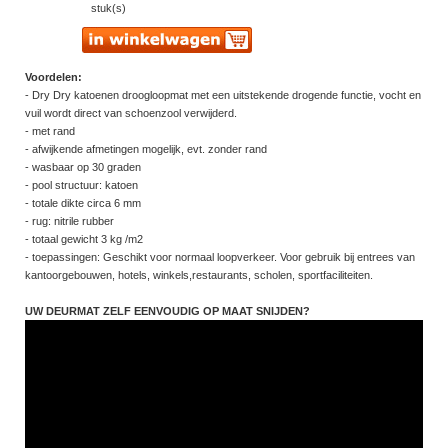
stuk(s)
Voordelen:
- Dry Dry katoenen droogloopmat met een uitstekende drogende functie, vocht en
vuil wordt direct van schoenzool verwijderd.
- met rand
- afwijkende afmetingen mogelijk, evt. zonder rand
- wasbaar op 30 graden
- pool structuur: katoen
- totale dikte circa 6 mm
- rug: nitrile rubber
- totaal gewicht 3 kg /m2
- toepassingen: Geschikt voor normaal loopverkeer. Voor gebruik bij entrees van
kantoorgebouwen, hotels, winkels,restaurants, scholen, sportfaciliteiten.
UW DEURMAT ZELF EENVOUDIG OP MAAT SNIJDEN?