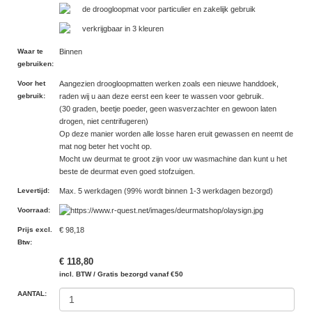
de droogloopmat voor particulier en zakelijk gebruik
verkrijgbaar in 3 kleuren
Waar te
Binnen
gebruiken
:
Voor het
Aangezien droogloopmatten werken zoals een nieuwe handdoek,
gebruik
:
raden wij u aan deze eerst een keer te wassen voor gebruik.
(30 graden, beetje poeder, geen wasverzachter en gewoon laten
drogen, niet centrifugeren)
Op deze manier worden alle losse haren eruit gewassen en neemt de
mat nog beter het vocht op.
Mocht uw deurmat te groot zijn voor uw wasmachine dan kunt u het
beste de deurmat even goed stofzuigen.
Levertijd
:
Max. 5 werkdagen (99% wordt binnen 1-3 werkdagen bezorgd)
Voorraad
:
Prijs excl.
€ 98,18
Btw
:
€ 118,80
incl. BTW / Gratis bezorgd vanaf €50
AANTAL: