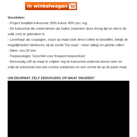
Voordelen:
- Project kwaliteit kokosmat: 60% kokos 40% pvc rug.
- De kokosmat die zowel binnen als buiten (wanneer deze droog ligt en niet in de
volle zon) te gebruiken is.
- Leverbaar als coupages, exact op maat (ook direct online te bestellen, bekijk de
mogelijkheden hierboven, bij de sectie 'Op maat' - meer uitleg) en gehele rollen!
- Dikte: cira 20 mm
- Toepassingen: Geschikt voor frequent loopverkeer
- Eenvoudig zelf op maat te snijden: leg de kokosmat onderste boven neer en
snijd de kokosmat met een scherp stanlymes en een rechte lat op de juiste maat.
UW DEURMAT ZELF EENVOUDIG OP MAAT SNIJDEN?