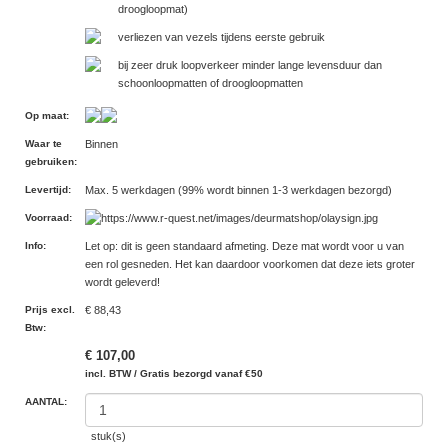
droogloopmat)
verliezen van vezels tijdens eerste gebruik
bij zeer druk loopverkeer minder lange levensduur dan
schoonloopmatten of droogloopmatten
Op maat
:
Waar te
Binnen
gebruiken
:
Levertijd
:
Max. 5 werkdagen (99% wordt binnen 1-3 werkdagen bezorgd)
Voorraad
:
Info
:
Let op: dit is geen standaard afmeting. Deze mat wordt voor u van
een rol gesneden. Het kan daardoor voorkomen dat deze iets groter
wordt geleverd!
Prijs excl.
€ 88,43
Btw
:
€ 107,00
incl. BTW / Gratis bezorgd vanaf €50
AANTAL:
stuk(s)