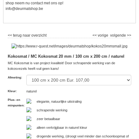
shop neem nu contact met ons op!
info@deurmatshop.be
<< terug naar overzicht
<< vorige
volgende >>
Kokosmat / MC Kokosmat 20 mm / 100 cm x 200 cm / naturel
MC Kokosmat is van project kwaliteit! Door schrapende werking van de
kokosvezels heeft vuil geen kans!
Afmeting
:
Kleur
:
naturel
Plus- en
elegante, natuurlijke uitstraling
minpunten
:
schrapende werking
zeer betaalbaar
alleen verkrijgbaar in naturel kleur
drogende werking, (droogt veel minder dan schoonloopmat of