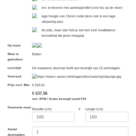
evt. te leveren met aanloopprofiel (voor los op de vloer)
lage hoogte van 15mm zodat deze ook in een lage
uitsparing past
de prijs, maar dan heb je wel een zeer kwalitatieve
borstelmat die jaren meegaat
Op maat
:
Waar te
Buiten
gebruiken
:
Levertijd
:
De maatwerk deurmat heeft een levertijd van 15 werkdagen
Voorraad
:
Prijs excl. Btw
:
€ 526,91
€ 637,56
incl. BTW / Gratis bezorgd vanaf €50
Gewenste maat:
Breedte (cm)
X
Lengte (cm)
Aantal
deurmatten: