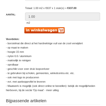
Totaal: 1.00 m2 x €637 x 1 stuk(s) =
€637.00
AANTAL:
m2
Voordelen:
- borstelmat die direct al het hardnekkige vuil van de zool verwijdert
- op maat te maken
- hoogte 15 mm
- nylon 6.6 / aluminium
- makkelijk te reinigen
- oprolbaar
- geschikt voor zeer druk loopverkeer
- te gebruiken bij scholen, gemeentes, winkelcentra etc. etc.
- ook met logo te produceren
- evt. met aanloopprofiel te leveren
- Maatwerk is mogelijk (ook direct online te bestellen): bekijk de mogelijkheden
hierboven, bij de sectie 'Op maat' - meer uitleg
Bijpassende artikelen