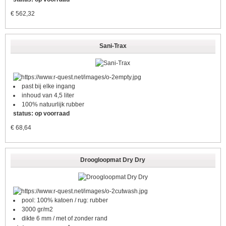
€
562,32
Sani-Trax
past bij elke ingang
inhoud van 4,5 liter
100% natuurlijk rubber
status: op voorraad
€
68,64
Droogloopmat Dry Dry
pool: 100% katoen / rug: rubber
3000 gr/m2
dikte 6 mm / met of zonder rand