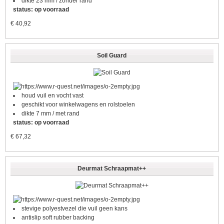
dikte 23 mm / zonder rand
status: op voorraad
€
40,92
Soil Guard
houd vuil en vocht vast
geschikt voor winkelwagens en rolstoelen
dikte 7 mm / met rand
status: op voorraad
€
67,32
Deurmat Schraapmat++
stevige polyestvezel die vuil geen kans
antislip soft rubber backing